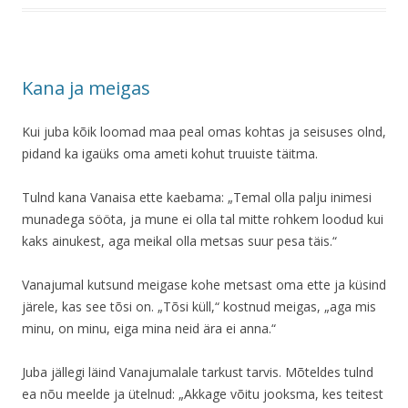
Kana ja meigas
Kui juba kõik loomad maa peal omas kohtas ja seisuses olnd,
pidand ka igaüks oma ameti kohut truuiste täitma.
Tulnd kana Vanaisa ette kaebama: „Temal olla palju inimesi
munadega sööta, ja mune ei olla tal mitte rohkem loodud kui
kaks ainukest, aga meikal olla metsas suur pesa täis.“
Vanajumal kutsund meigase kohe metsast oma ette ja küsind
järele, kas see tõsi on. „Tõsi küll,“ kostnud meigas, „aga mis
minu, on minu, eiga mina neid ära ei anna.“
Juba jällegi läind Vanajumalale tarkust tarvis. Mõteldes tulnd
ea nõu meelde ja ütelnud: „Akkage võitu jooksma, kes teitest