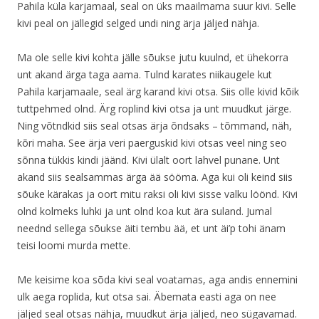
Pahila küla karjamaal, seal on üks maailmama suur kivi. Selle
kivi peal on jällegid selged undi ning ärja jäljed nähja.
Ma ole selle kivi kohta jälle sõukse jutu kuulnd, et ühekorra
unt akand ärga taga aama. Tulnd karates niikaugele kut
Pahila karjamaale, seal ärg karand kivi otsa. Siis olle kivid kõik
tuttpehmed olnd. Ärg roplind kivi otsa ja unt muudkut järge.
Ning võtndkid siis seal otsas ärja õndsaks – tõmmand, näh,
kõri maha. See ärja veri paerguskid kivi otsas veel ning seo
sõnna tükkis kindi jäänd. Kivi ülalt oort lahvel punane. Unt
akand siis sealsammas ärga ää sööma. Aga kui oli keind siis
sõuke kärakas ja oort mitu raksi oli kivi sisse valku löönd. Kivi
olnd kolmeks luhki ja unt olnd koa kut ära suland. Jumal
neednd sellega sõukse äiti tembu ää, et unt äi’p tohi änam
teisi loomi murda mette.
Me keisime koa sõda kivi seal voatamas, aga andis ennemini
ulk aega roplida, kut otsa sai. Äbemata easti aga on nee
jäljed seal otsas nähja, muudkut ärja jäljed, neo sügavamad.