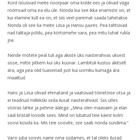
Kord istusivad meite noorpaar oma kolde ees ja olivad väga
röömsad oma ea elu üle. Nönda kui see ikka enamiste on, et
kui elamine küll ea on, et siis veel paremat saada tahetakse.
Nönda oli see ka meite Liisa ja Hansu juures. Pea tahtsivad
nad talitaja pöldu, pea körtsimehe vara, pea mitu tuhat rubla
jne.
Nende mötete peal tuli aga äkiste üks naisterahvas uksest
sisse, mitte pitkem kui üks küünar. Lambituli kustus äkitselt
ära, aga pea olid tuaseinad just kui uomiku kumaga ära
maalitud.
Hans ja Liisa olivad ehmatand ja vaatsivad töinetöise otsa ja
ei teadnud millekski seda ilusat naisterahvast. Siis ütles
vööras lahke ja pehme äälega: „Mina olen määvaim ja elan
sääl kristall-losside sees. Mind on lubatud teie käest kolm
soovi küsida ka. Mis teie soovite, see saab nönda sündima.“
Varsi juba soovis naine oma südames, et tal oleks ilusad