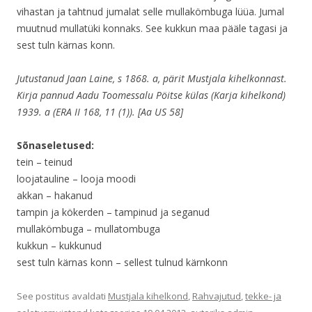
vihastan ja tahtnud jumalat selle mullakömbuga lüüa. Jumal
muutnud mullatüki konnaks. See kukkun maa pääle tagasi ja
sest tuln kärnas konn.
Jutustanud Jaan Laine, s 1868. a, pärit Mustjala kihelkonnast.
Kirja pannud Aadu Toomessalu Pöitse külas (Karja kihelkond)
1939. a (ERA II 168, 11 (1)). [Aa US 58]
Sõnaseletused:
tein – teinud
loojatauline – looja moodi
akkan – hakanud
tampin ja kökerden – tampinud ja seganud
mullakömbuga – mullatombuga
kukkun – kukkunud
sest tuln kärnas konn – sellest tulnud kärnkonn
See postitus avaldati
Mustjala kihelkond
,
Rahvajutud
,
tekke- ja