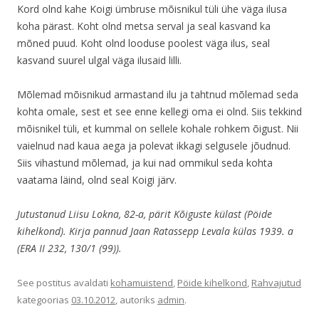
Kord olnd kahe Koigi ümbruse mõisnikul tüli ühe väga ilusa
koha pärast. Koht olnd metsa serval ja seal kasvand ka
mõned puud. Koht olnd looduse poolest väga ilus, seal
kasvand suurel ulgal väga ilusaid lilli.
Mõlemad mõisnikud armastand ilu ja tahtnud mõlemad seda
kohta omale, sest et see enne kellegi oma ei olnd. Siis tekkind
mõisnikel tüli, et kummal on sellele kohale rohkem õigust. Nii
vaielnud nad kaua aega ja polevat ikkagi selgusele jõudnud.
Siis vihastund mõlemad, ja kui nad ommikul seda kohta
vaatama läind, olnd seal Koigi järv.
Jutustanud Liisu Lokna, 82-a, pärit Kõiguste külast (Pöide
kihelkond). Kirja pannud Jaan Ratassepp Levala külas 1939. a
(ERA II 232, 130/1 (99)).
See postitus avaldati
kohamuistend
,
Pöide kihelkond
,
Rahvajutud
kategoorias
03.10.2012
, autoriks
admin
.