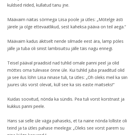
kuldsed riided, kullatud tanu jne.
Määvaim näitas sörmega Liisa poole ja ütles: „Mötelge ästi
järele ja olge ettevaatlikud, sest kaheksa pääva on teil aega.“
Määvaim kadus äkitselt nende silmade eest ära, lamp pöles
jälle ja tuba oli sinist lambisuitsu jälle täis nagu ennegi.
Teisel pääval praadisid nad tuhlid omale panni peel ja olid
möttes oma tulevase önne üle. Kui tuhlid juba praaditud olid
ja see ilus löhn Liisa ninase tuli, ta ütles: „Oh oleks meil ka siin
juures üks vorst olevat, küll see ka siis easte maitseks!“
Kuidas soovitud, nönda ka sündis. Pea tuli vorst korstnast ja
kukkus panni peele.
Hans sai selle üle väga pahaseks, et ta naine nönda lolliste oli
teind ja ta ütles pahase meelega: „Oleks see vorst parem su