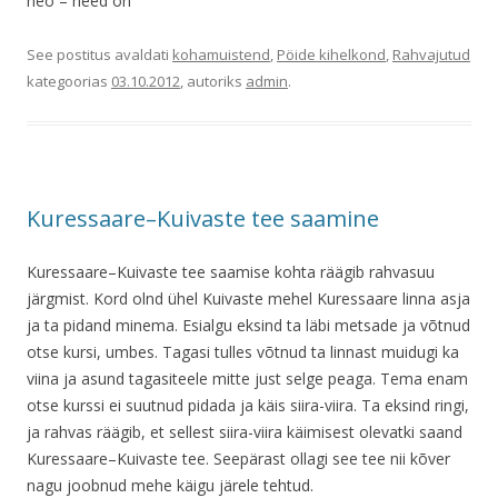
neo – need on
See postitus avaldati
kohamuistend
,
Pöide kihelkond
,
Rahvajutud
kategoorias
03.10.2012
, autoriks
admin
.
Kuressaare–Kuivaste tee saamine
Kuressaare–Kuivaste tee saamise kohta räägib rahvasuu
järgmist. Kord olnd ühel Kuivaste mehel Kuressaare linna asja
ja ta pidand minema. Esialgu eksind ta läbi metsade ja võtnud
otse kursi, umbes. Tagasi tulles võtnud ta linnast muidugi ka
viina ja asund tagasiteele mitte just selge peaga. Tema enam
otse kurssi ei suutnud pidada ja käis siira-viira. Ta eksind ringi,
ja rahvas räägib, et sellest siira-viira käimisest olevatki saand
Kuressaare–Kuivaste tee. Seepärast ollagi see tee nii kõver
nagu joobnud mehe käigu järele tehtud.