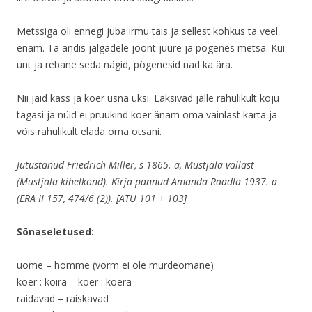
Metssiga oli ennegi juba irmu täis ja sellest kohkus ta veel
enam. Ta andis jalgadele joont juure ja pögenes metsa. Kui
unt ja rebane seda nägid, pögenesid nad ka ära.
Nii jäid kass ja koer üsna üksi. Läksivad jälle rahulikult koju
tagasi ja nüid ei pruukind koer änam oma vainlast karta ja
vöis rahulikult elada oma otsani.
Jutustanud Friedrich Miller, s 1865. a, Mustjala vallast
(Mustjala kihelkond). Kirja pannud Amanda Raadla 1937. a
(ERA II 157, 474/6 (2)). [ATU 101 + 103]
Sõnaseletused:
uome – homme (vorm ei ole murdeomane)
koer : koira – koer : koera
raidavad – raiskavad