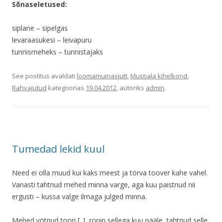
Sõnaseletused:
siplane – sipelgas
levaraasukesi – leivapuru
tunnismeheks – tunnistajaks
See postitus avaldati
loomamuinasjutt
,
Mustjala kihelkond
,
Rahvajutud
kategoorias
19.04.2012
, autoriks
admin
.
Tumedad lekid kuul
Need ei olla muud kui kaks meest ja törva toover kahe vahel.
Vanasti tahtnud mehed minna varge, aga kuu paistnud nii
ergusti – kussa valge ilmaga julged minna.
Mehed vötnud toori [..], ronin sellega kuu pääle, tahtnud selle