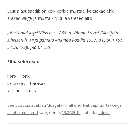
Sest ajast saadik on köik korbid mustad, keitsakad ehk
arakad valge ja musta kirjud ja varesed allid.
Jutustanud Ingel Vikken, s 1864. a, Võhma külast (Mustjala
kihelkond). Kirja pannud Amanda Raadla 1937. a (ERA II 157,
545/6 (23)). [Aa US 57]
Sõnaseletused:
korp – ronk
keitsakas – harakas
varene – vares
See postitus avaldati
Mustjala kihelkond
,
Rahvajutud
,
tekke- ja
seletusmuistend
kategoorias
19.04.2012
, autoriks
admin
.