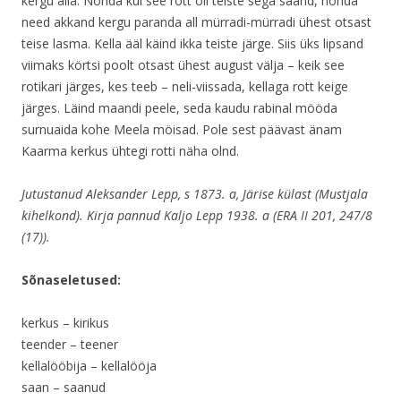
kergu alla. Nönda kui see rott oli teiste sega saand, nönda
need akkand kergu paranda all mürradi-mürradi ühest otsast
teise lasma. Kella ääl käind ikka teiste järge. Siis üks lipsand
viimaks körtsi poolt otsast ühest august välja – keik see
rotikari järges, kes teeb – neli-viissada, kellaga rott keige
järges. Läind maandi peele, seda kaudu rabinal mööda
surnuaida kohe Meela möisad. Pole sest päävast änam
Kaarma kerkus ühtegi rotti näha olnd.
Jutustanud Aleksander Lepp, s 1873. a, Järise külast (Mustjala
kihelkond). Kirja pannud Kaljo Lepp 1938. a (ERA II 201, 247/8
(17)).
Sõnaseletused:
kerkus – kirikus
teender – teener
kellalööbija – kellalööja
saan – saanud