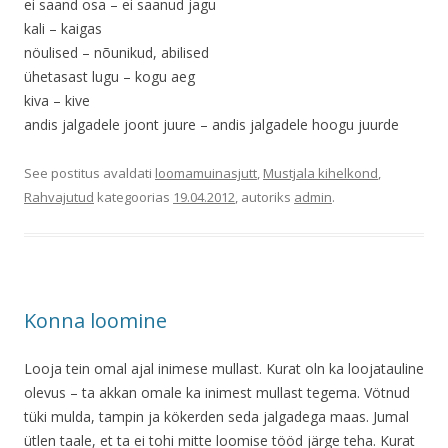
ei saand osa – ei saanud jagu
kali – kaigas
nöulised – nõunikud, abilised
ühetasast lugu – kogu aeg
kiva – kive
andis jalgadele joont juure – andis jalgadele hoogu juurde
See postitus avaldati
loomamuinasjutt
,
Mustjala kihelkond
,
Rahvajutud
kategoorias
19.04.2012
, autoriks
admin
.
Konna loomine
Looja tein omal ajal inimese mullast. Kurat oln ka loojatauline
olevus – ta akkan omale ka inimest mullast tegema. Vötnud
tüki mulda, tampin ja kökerden seda jalgadega maas. Jumal
ütlen taale, et ta ei tohi mitte loomise tööd järge teha. Kurat