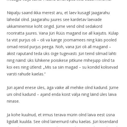
Niipalju saand ikka merest aru, et laev kusagil Jaagarahu
lähedal olnd. Jaagarahu juures see kardetav laevade
ukkaminemise koht ongid. Jürne vend olnd sedakord
rooriratta juures. Vana Jüri Rüüs magand ise all kaijutis. Külap
ta vist purjus oli – oli va kange joomamees ning käis pooled
omad reisid purjus peega. Noh, vana Jüri oli all magand –
äkist raputand teda üks öige tugevasti. Jüri teind silmad lahti
ning näind: üks lühikene poisikese pitkune mihejupp olnd ta
koi ees ning ütlend: „Mis sa siin magad – su kondid kolisevad
varsti rahude kaelas.“
Jüri ajand enese üles, äga väike all mehike olnd kadund. Jürne
uni olnd kadund – ajand enda koist välja ning läind üles laiva
ninase.
Ja kohe kuulnud, et irmus terava mürin olnd laiva eest üsna
ligidalt kuulda. See olnd lainemurd rahu kaelas. Jüri kisendand