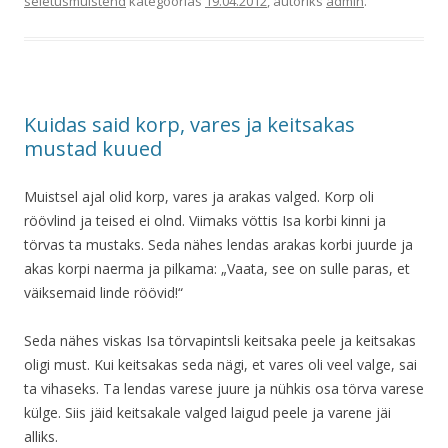
seletusmuistend
kategoorias
19.04.2012
, autoriks
admin
.
Kuidas said korp, vares ja keitsakas
mustad kuued
Muistsel ajal olid korp, vares ja arakas valged. Korp oli
röövlind ja teised ei olnd. Viimaks vöttis Isa korbi kinni ja
törvas ta mustaks. Seda nähes lendas arakas korbi juurde ja
akas korpi naerma ja pilkama: „Vaata, see on sulle paras, et
väiksemaid linde röövid!“
Seda nähes viskas Isa törvapintsli keitsaka peele ja keitsakas
oligi must. Kui keitsakas seda nägi, et vares oli veel valge, sai
ta vihaseks. Ta lendas varese juure ja nühkis osa törva varese
külge. Siis jäid keitsakale valged laigud peele ja varene jäi
alliks.