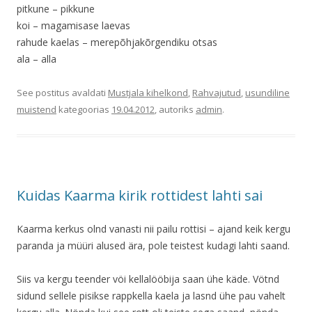
pitkune – pikkune
koi – magamisase laevas
rahude kaelas – merepõhjakõrgendiku otsas
ala – alla
See postitus avaldati
Mustjala kihelkond
,
Rahvajutud
,
usundiline
muistend
kategoorias
19.04.2012
, autoriks
admin
.
Kuidas Kaarma kirik rottidest lahti sai
Kaarma kerkus olnd vanasti nii pailu rottisi – ajand keik kergu
paranda ja müüri alused ära, pole teistest kudagi lahti saand.
Siis va kergu teender vöi kellalööbija saan ühe käde. Vötnd
sidund sellele pisikse rappkella kaela ja lasnd ühe pau vahelt