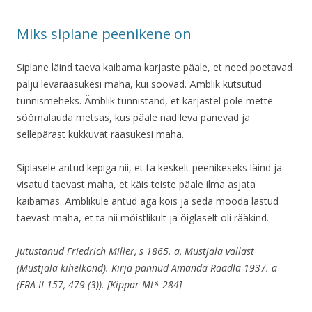
Miks siplane peenikene on
Siplane läind taeva kaibama karjaste pääle, et need poetavad
palju levaraasukesi maha, kui söövad. Ämblik kutsutud
tunnismeheks. Ämblik tunnistand, et karjastel pole mette
söömalauda metsas, kus pääle nad leva panevad ja
sellepärast kukkuvat raasukesi maha.
Siplasele antud kepiga nii, et ta keskelt peenikeseks läind ja
visatud taevast maha, et käis teiste pääle ilma asjata
kaibamas. Ämblikule antud aga köis ja seda mööda lastud
taevast maha, et ta nii möistlikult ja öiglaselt oli rääkind.
Jutustanud Friedrich Miller, s 1865. a, Mustjala vallast
(Mustjala kihelkond). Kirja pannud Amanda Raadla 1937. a
(ERA II 157, 479 (3)). [Kippar Mt* 284]