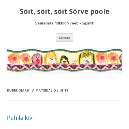
Söit, söit, söit Sörve poole
Saaremaa folkloori veebikogumik
Liigu
Menüü
sisu
juurde
RUBRIIGIARHIIV:
MATERJALID LIIGITI
Pahila kivi