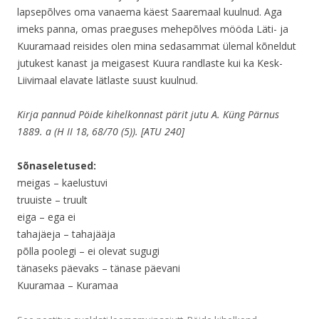
lapsepõlves oma vanaema käest Saaremaal kuulnud. Aga
imeks panna, omas praeguses mehepõlves mööda Läti- ja
Kuuramaad reisides olen mina sedasammat ülemal kõneldut
jutukest kanast ja meigasest Kuura randlaste kui ka Kesk-
Liivimaal elavate lätlaste suust kuulnud.
Kirja pannud Pöide kihelkonnast pärit jutu A. Küng Pärnus
1889. a (H II 18, 68/70 (5)). [ATU 240]
Sõnaseletused:
meigas – kaelustuvi
truuiste – truult
eiga – ega ei
tahajäeja – tahajääja
põlla poolegi – ei olevat sugugi
tänaseks päevaks – tänase päevani
Kuuramaa – Kuramaa