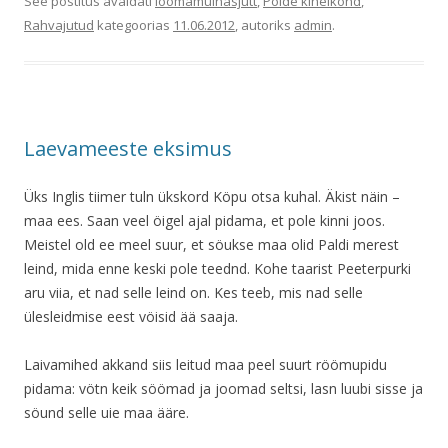
See postitus avaldati
loomamuinasjutt
,
Pöide kihelkond
,
Rahvajutud
kategoorias
11.06.2012
, autoriks
admin
.
Laevameeste eksimus
Üks Inglis tiimer tuln ükskord Köpu otsa kuhal. Äkist näin –
maa ees. Saan veel öigel ajal pidama, et pole kinni joos.
Meistel old ee meel suur, et söukse maa olid Paldi merest
leind, mida enne keski pole teednd. Kohe taarist Peeterpurki
aru viia, et nad selle leind on. Kes teeb, mis nad selle
ülesleidmise eest vöisid ää saaja.
Laivamihed akkand siis leitud maa peel suurt röömupidu
pidama: vötn keik söömad ja joomad seltsi, lasn luubi sisse ja
söund selle uie maa ääre.