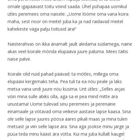
omale igapäävast toitu vöind saada. Ühel pühapää uomikul
ütles peremees oma naisele: „Uome lööme oma vana koira
maha, sest noor on meitel juba ka ja nad raidavad meitel
kahekeste väga palju toitusid ära!“
Naisterahvas on ikka änamalt jault aledama südamega, naine
akas veel koirale mönda elupääva juure paluma. Mees täitis
naise palve.
Koirale olid nüid pahad päävad: ta mötles, millega oma
elupäävi kergemaks teha. Pea tuli ta ea nöu peale ja läks
metsa vana undi juure nöu küsima. Unt ütles: „Selles asjas
vöin mina sulle abiks olla, aga sa ei pea mind mitte ära
unustama! Uome tulevad sinu peremees ja perenaine
einamaale ja vötavad oma veikese aastase lapse kaasa. Sina
ole selle lapse juures pöösa ääres pikali maas ja mina tulen
metsast ja viin selle lapse ära. Sina aga jookse minu järge ja
püüa teda minu kääst ära vötta. Kui ma juba küllalt kaugel