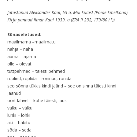
Jutustanud Aleksander Kaal, 63-a, Mui külast (Pöide kihelkond).
Kirja pannud Ilmar Kaal 1939. a (ERA II 232, 179/80 (1)).
Sõnaseletused:
maailmama –maailmatu
nähja – näha
aama – ajama
olle – olevat
tuttpehmed – täiesti pehmed
roplind, roplida – roninud, ronida
seo sõnna tükkis kindi jäänd – see on sinna täiesti kinni
jäänud
oort lahvel – kohe täiesti, laus-
valku – välku
luhki – lõhki
äiti – häbitu
sõda – seda