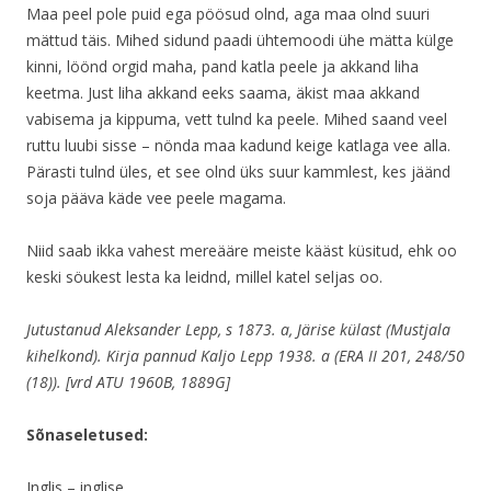
Maa peel pole puid ega pöösud olnd, aga maa olnd suuri
mättud täis. Mihed sidund paadi ühtemoodi ühe mätta külge
kinni, löönd orgid maha, pand katla peele ja akkand liha
keetma. Just liha akkand eeks saama, äkist maa akkand
vabisema ja kippuma, vett tulnd ka peele. Mihed saand veel
ruttu luubi sisse – nönda maa kadund keige katlaga vee alla.
Pärasti tulnd üles, et see olnd üks suur kammlest, kes jäänd
soja pääva käde vee peele magama.
Niid saab ikka vahest mereääre meiste kääst küsitud, ehk oo
keski söukest lesta ka leidnd, millel katel seljas oo.
Jutustanud Aleksander Lepp, s 1873. a, Järise külast (Mustjala
kihelkond). Kirja pannud Kaljo Lepp 1938. a (ERA II 201, 248/50
(18)). [vrd ATU 1960B, 1889G]
Sõnaseletused:
Inglis – inglise