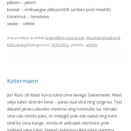
pitkem – pikem
küünar – endisaegne pikkusmõõt (umbes pool meetrit)
töinetöise – teineteise
seuke – selline
See postitus avaldati
legendiline muinasjutt
,
Mustjala kihelkond
,
Rahvajutud
kategoorias
19.04.2012
, autoriks
admin
.
Kotermann
Jüri Rüüs oli Riiast korra tulnd oma laivaga Saaremaale. Riiast
välja tulles olnd ilm kena – paras tuul olnd ning selge ka. Teel
akkand järsku uduseks minema ning tormiseks ka. Viimaks
olnd udu nönda paks, et midagid pole ede näind ning torm
olnd ka üsna kange, nönda et ankrubel olemisest pole
midagid välja tulnd. Pidand umbropsu ikka edasi minema.