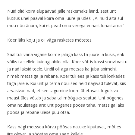
Nüid olid koira elupäävad jälle raskemaks läind, sest unt
kutsus ühel pääval koira oma juure ja ütles: „Äi nüid aita sul
muu nöu änam, kui et pead oma verega ennast lunastama.“
Koer läks koju ja oli väga rasketes mötetes.
Sääl tuli vana vigane kolme jalaga kass ta juure ja küsis, ehk
vöiks ta sellele kuidagi abiks olla. Koer vöttis kassi soovi vastu
ja nad läksid teele. Undil oli aga metsas ka juba abimehi,
nimelt metssiga ja rebane. Koer tuli ees ja kass tuli lonkades
taga järele. Kui unt ja tema nöulised neid nägivad tulevat, siis
arvasivad nad, et see tagumine loom ühetasast lugu kiva
maast üles vötab ja saba tal möögaks seatud. Unt pögenes
oma nöulistega ära: unt pögenes pöösa taha, metssiga läks
pöösa ja rebane ülese puu otsa.
Kass nägi metssea körvu pöösas natuke kiputavat, mötles
iire olevat ja sööstas oma saagi kallale.