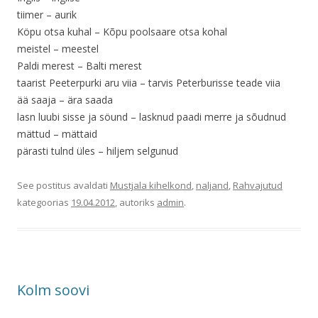
tiimer – aurik
Köpu otsa kuhal – Kõpu poolsaare otsa kohal
meistel – meestel
Paldi merest – Balti merest
taarist Peeterpurki aru viia – tarvis Peterburisse teade viia
ää saaja – ära saada
lasn luubi sisse ja söund – lasknud paadi merre ja sõudnud
mättud – mättaid
pärasti tulnd üles – hiljem selgunud
See postitus avaldati
Mustjala kihelkond
,
naljand
,
Rahvajutud
kategoorias
19.04.2012
, autoriks
admin
.
Kolm soovi