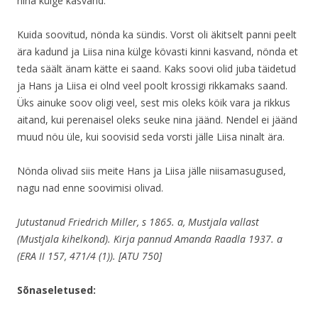
nina külge kasvand.“
Kuida soovitud, nönda ka sündis. Vorst oli äkitselt panni peelt
ära kadund ja Liisa nina külge kövasti kinni kasvand, nönda et
teda säält änam kätte ei saand. Kaks soovi olid juba täidetud
ja Hans ja Liisa ei olnd veel poolt krossigi rikkamaks saand.
Üks ainuke soov oligi veel, sest mis oleks köik vara ja rikkus
aitand, kui perenaisel oleks seuke nina jäänd. Nendel ei jäänd
muud nöu üle, kui soovisid seda vorsti jälle Liisa ninalt ära.
Nönda olivad siis meite Hans ja Liisa jälle niisamasugused,
nagu nad enne soovimisi olivad.
Jutustanud Friedrich Miller, s 1865. a, Mustjala vallast
(Mustjala kihelkond). Kirja pannud Amanda Raadla 1937. a
(ERA II 157, 471/4 (1)). [ATU 750]
Sõnaseletused: