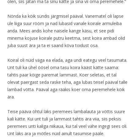
olen, siis jätan ma ta sinu kätte ja sina vii oma peremehele.“
Nönda ka köik sündis järgmisel pääval. Vanematel oli lapse
üle liiga suur rööm ja nad lubasid vanale koirale armuleiba
anda. Mees andis kohe naisele kange käsu, et see pidi
minema kojuse koirale putru keetma, sest koira ambad olid
juba suust ära ja ta ei saand köva toidust osa.
Koiral oli nüid väga ea elada, aga undi eategu veel tasumata.
Unt tuli ka ühel öösel oma tasu koira kääst kätte saama:
tahtis paar köige paremat lammast. Koer seletas, et tal
olevat paergast seda raske teha, aga lubas teisel pääval talle
lambad vötta. Pääval aga rääkis koer oma peremehele köik
ära.
Teise pääva öhtul läks peremees lambalauta ja vöttis suure
kali kätte. Kui unt tuli ja lammast tahtis ära viia, siis peksis
peremees unti kaliga niikaua, kui tal veel vähe ingegi sees oli.
Unt läks ära ja mötles nüid ainult tasumise pääle.