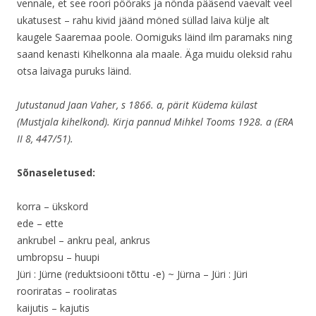
vennale, et see roori pööraks ja nönda pääsend vaevalt veel
ukatusest – rahu kivid jäänd möned süllad laiva külje alt
kaugele Saaremaa poole. Oomiguks läind ilm paramaks ning
saand kenasti Kihelkonna ala maale. Äga muidu oleksid rahu
otsa laivaga puruks läind.
Jutustanud Jaan Vaher, s 1866. a, pärit Küdema külast
(Mustjala kihelkond). Kirja pannud Mihkel Tooms 1928. a (ERA
II 8, 447/51).
Sõnaseletused:
korra – ükskord
ede – ette
ankrubel – ankru peal, ankrus
umbropsu – huupi
Jüri : Jürne (reduktsiooni tõttu -e) ~ Jürna – Jüri : Jüri
rooriratas – rooliratas
kaijutis – kajutis