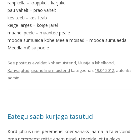
rappkella – krappkell, karjakell
pau vahelt – prao vahelt
kes teeb – kes teab
keige järges – kõige järel
maandi peele – maantee peale
mööda surnuaida kohe Meela möisad – mööda surnuaeda
Meedla mõisa poole
See postitus avaldati
kohamuistend
,
Mustjala kihelkond
,
Rahvajutud
,
usundiline muistend
kategoorias
19.04.2012
, autoriks
admin
.
Eategu saab kurjaga tasutud
Kord juhtus ühel peremehel koer vanaks jääma ja ta ei vöind
oma peremeest mitte änam niipalju teenida, et ta oleks