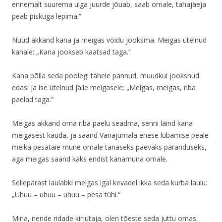
ennemalt suurema ulga juurde jõuab, saab omale, tahajäeja
peab piskuga lepima.“
Nüüd akkand kana ja meigas võidu jooksma. Meigas ütelnud
kanale: „Kana jookseb kaatsad taga.“
Kana põlla seda poolegi tähele pannud, muudkui jooksnud
edasi ja ise ütelnud jälle meigasele: „Meigas, meigas, riba
paelad taga.”
Meigas akkand oma riba paelu seadma, senni läind kana
meigasest kauda, ja saand Vanajumala enese lubamise peale
meika pesatäie mune omale tänaseks päevaks päranduseks,
aga meigas saand kaks endist kanamuna omale.
Sellepärast laulabki meigas igal kevadel ikka seda kurba laulu:
„Uhuu – uhuu – uhuu – pesa tühi.“
Mina, nende ridade kirjutaja, olen tõeste seda juttu omas