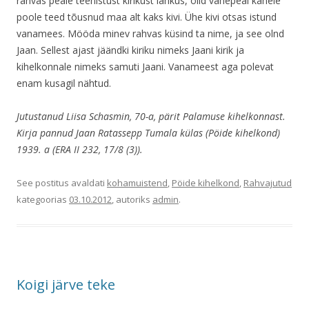
rahvas peale teenistust kirikust lahkus, olid vahepeal kahele
poole teed tõusnud maa alt kaks kivi. Ühe kivi otsas istund
vanamees. Mööda minev rahvas küsind ta nime, ja see olnd
Jaan. Sellest ajast jäändki kiriku nimeks Jaani kirik ja
kihelkonnale nimeks samuti Jaani. Vanameest aga polevat
enam kusagil nähtud.
Jutustanud Liisa Schasmin, 70-a, pärit Palamuse kihelkonnast.
Kirja pannud Jaan Ratassepp Tumala külas (Pöide kihelkond)
1939. a (ERA II 232, 17/8 (3)).
See postitus avaldati
kohamuistend
,
Pöide kihelkond
,
Rahvajutud
kategoorias
03.10.2012
, autoriks
admin
.
Koigi järve teke