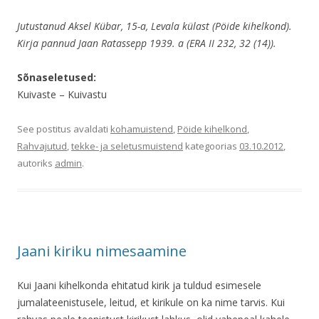
Jutustanud Aksel Kübar, 15-a, Levala külast (Pöide kihelkond).
Kirja pannud Jaan Ratassepp 1939. a (ERA II 232, 32 (14)).
Sõnaseletused:
Kuivaste – Kuivastu
See postitus avaldati
kohamuistend
,
Pöide kihelkond
,
Rahvajutud
,
tekke- ja seletusmuistend
kategoorias
03.10.2012
,
autoriks
admin
.
Jaani kiriku nimesaamine
Kui Jaani kihelkonda ehitatud kirik ja tuldud esimesele
jumalateenistusele, leitud, et kirikule on ka nime tarvis. Kui