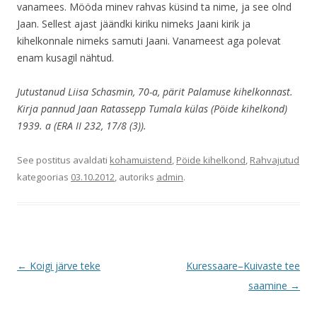
vanamees. Mööda minev rahvas küsind ta nime, ja see olnd
Jaan. Sellest ajast jäändki kiriku nimeks Jaani kirik ja
kihelkonnale nimeks samuti Jaani. Vanameest aga polevat
enam kusagil nähtud.
Jutustanud Liisa Schasmin, 70-a, pärit Palamuse kihelkonnast.
Kirja pannud Jaan Ratassepp Tumala külas (Pöide kihelkond)
1939. a (ERA II 232, 17/8 (3)).
See postitus avaldati
kohamuistend
,
Pöide kihelkond
,
Rahvajutud
kategoorias
03.10.2012
, autoriks
admin
.
Postituste
←
Koigi järve teke
Kuressaare–Kuivaste tee
töölaud
saamine
→