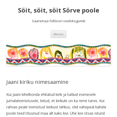
Söit, söit, söit Sörve poole
Saaremaa folkloori veebikogumik
Liigu
Menüü
sisu
juurde
Jaani kiriku nimesaamine
Kui Jaani kihelkonda ehitatud kirik ja tuldud esimesele
jumalateenistusele, leitud, et kirikule on ka nime tarvis. Kui
rahvas peale teenistust kirikust lahkus, olid vahepeal kahele
poole teed tõusnud maa alt kaks kivi. Ühe kivi otsas istund