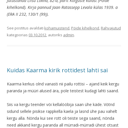
Jutustanud Liisu Lokna, 82-a, pärit Kõiguste külast (Pöide
kihelkond). Kirja pannud Jaan Ratassepp Levala külas 1939. a
(ERA II 232, 130/1 (99)).
See postitus avaldati
kohamuistend
,
Pöide kihelkond
,
Rahvajutud
kategoorias
03.10.2012
, autoriks
admin
.
Kuidas Kaarma kirik rottidest lahti sai
Kaarma kerkus olnd vanasti nii pailu rottisi – ajand keik kergu
paranda ja müüri alused ära, pole teistest kudagi lahti saand.
Siis va kergu teender vöi kellalööbija saan ühe käde. Vötnd
sidund sellele pisikse rappkella kaela ja lasnd ühe pau vahelt
kergu alla. Nönda kui see rott oli teiste sega saand, nönda
need akkand kergu paranda all mürradi-mürradi ühest otsast