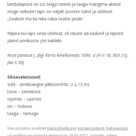
lambalapsed on oo selga ronind ja taaga mängima akand.
Köige veiksem laps on väljalt joostes tulnd ja ütelnud:
„Saaksin ma ka nika näka niuete peale.“
Niipea kui laps seda ütelnud, oli obune ää kadund ja lapsed
jäänd unnikusse jöe kaldale.
Kirja pannud J. Jõgi Kärla kihelkonnas 1890. a (H II 18, 903 (1)).
[Aa S 58]
Sõnaseletused:
süld – (endisaegne pikkusmõõt, u 2,13 m)
töise – teinekord
ojumas – ujumas
oo – hobuse
taaga – temaga
See postitus avaldati
Kärla kihelkond
,
kohamuistend
,
Rahvajutud
,
usundiline muistend
kategoorias
19.04.2012
, autoriks
admin
.