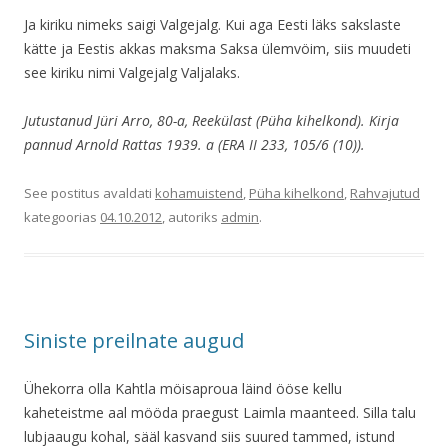
Ja kiriku nimeks saigi Valgejalg. Kui aga Eesti läks sakslaste
kätte ja Eestis akkas maksma Saksa ülemvöim, siis muudeti
see kiriku nimi Valgejalg Valjalaks.
Jutustanud Jüri Arro, 80-a, Reekülast (Püha kihelkond). Kirja
pannud Arnold Rattas 1939. a (ERA II 233, 105/6 (10)).
See postitus avaldati
kohamuistend
,
Püha kihelkond
,
Rahvajutud
kategoorias
04.10.2012
, autoriks
admin
.
Siniste preilnate augud
Ühekorra olla Kahtla möisaproua läind ööse kellu
kaheteistme aal mööda praegust Laimla maanteed. Silla talu
lubjaaugu kohal, sääl kasvand siis suured tammed, istund