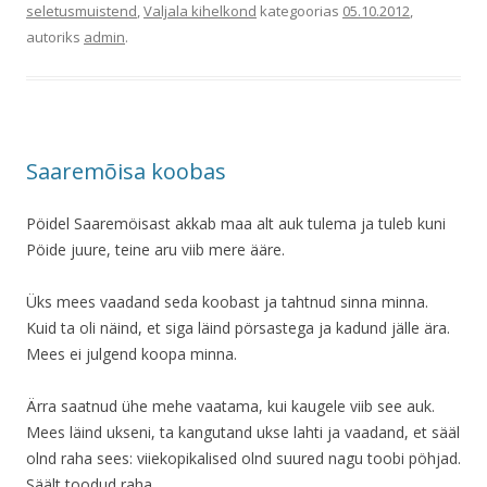
seletusmuistend
,
Valjala kihelkond
kategoorias
05.10.2012
,
autoriks
admin
.
Saaremõisa koobas
Pöidel Saaremöisast akkab maa alt auk tulema ja tuleb kuni
Pöide juure, teine aru viib mere ääre.
Üks mees vaadand seda koobast ja tahtnud sinna minna.
Kuid ta oli näind, et siga läind pörsastega ja kadund jälle ära.
Mees ei julgend koopa minna.
Ärra saatnud ühe mehe vaatama, kui kaugele viib see auk.
Mees läind ukseni, ta kangutand ukse lahti ja vaadand, et sääl
olnd raha sees: viiekopikalised olnd suured nagu toobi pöhjad.
Säält toodud raha.