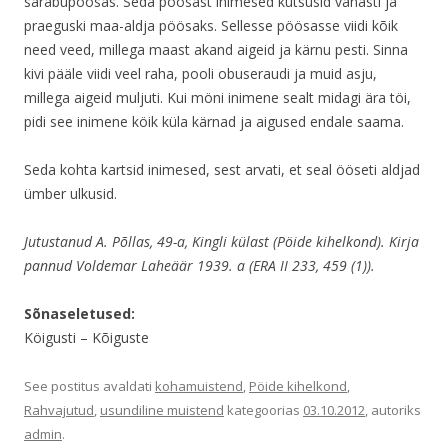
sarabupöösas. Seda pöösast inimesed kutsusid vanasti ja
praeguski maa-aldja pöösaks. Sellesse pöösasse viidi kõik
need veed, millega maast akand aigeid ja kärnu pesti. Sinna
kivi pääle viidi veel raha, pooli obuseraudi ja muid asju,
millega aigeid muljuti. Kui möni inimene sealt midagi ära töi,
pidi see inimene köik küla kärnad ja aigused endale saama.
Seda kohta kartsid inimesed, sest arvati, et seal ööseti aldjad
ümber ulkusid.
Jutustanud A. Põllas, 49-a, Kingli külast (Pöide kihelkond). Kirja
pannud Voldemar Laheäär 1939. a (ERA II 233, 459 (1)).
Sõnaseletused:
Köigusti – Kõiguste
See postitus avaldati
kohamuistend
,
Pöide kihelkond
,
Rahvajutud
,
usundiline muistend
kategoorias
03.10.2012
, autoriks
admin
.