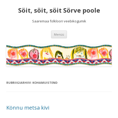
Söit, söit, söit Sörve poole
Saaremaa folkloori veebikogumik
Liigu
Menüü
sisu
juurde
RUBRIIGIARHIIV:
KOHAMUISTEND
Könnu metsa kivi