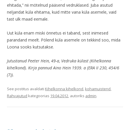
ehitada,” nii mötelnud pääsend vedruklased. Juba asutud
neljandat küla ehitama, kuid mitte vana küla asemele, vaid
tast ulk maad eemale.
Uut küla enam miski önnetus ei taband, sest inimesed
parandand meelt. Pölend küla asemele on tekkind soo, mida
Loona sooks kutsutakse.
Jutustanud Peeter Hein, 49-a, Vedruka külast (Kihelkonna
kihelkond). Kirja pannud Aino Hein 1939. a (ERA II 230, 454/6
(7)).
See postitus avaldati
Kihelkonna kihelkond
,
kohamuistend
,
Rahvajutud
kategoorias
19.04.2012
, autoriks
admin
.