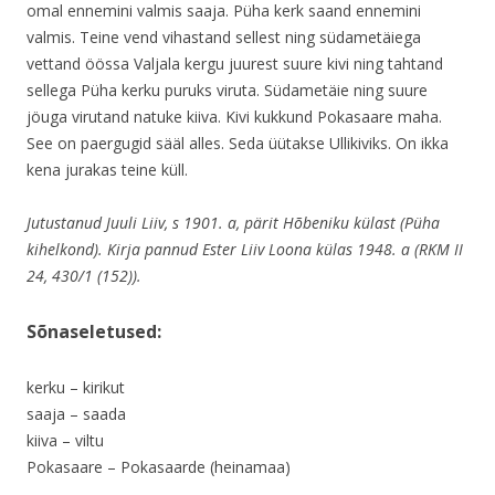
omal ennemini valmis saaja. Püha kerk saand ennemini
valmis. Teine vend vihastand sellest ning südametäiega
vettand öössa Valjala kergu juurest suure kivi ning tahtand
sellega Püha kerku puruks viruta. Südametäie ning suure
jöuga virutand natuke kiiva. Kivi kukkund Pokasaare maha.
See on paergugid sääl alles. Seda üütakse Ullikiviks. On ikka
kena jurakas teine küll.
Jutustanud Juuli Liiv, s 1901. a, pärit Hõbeniku külast (Püha
kihelkond). Kirja pannud Ester Liiv Loona külas 1948. a (RKM II
24, 430/1 (152)).
Sõnaseletused:
kerku – kirikut
saaja – saada
kiiva – viltu
Pokasaare – Pokasaarde (heinamaa)