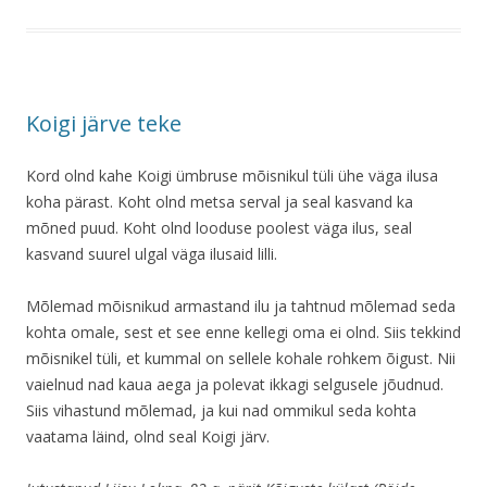
Koigi järve teke
Kord olnd kahe Koigi ümbruse mõisnikul tüli ühe väga ilusa
koha pärast. Koht olnd metsa serval ja seal kasvand ka
mõned puud. Koht olnd looduse poolest väga ilus, seal
kasvand suurel ulgal väga ilusaid lilli.
Mõlemad mõisnikud armastand ilu ja tahtnud mõlemad seda
kohta omale, sest et see enne kellegi oma ei olnd. Siis tekkind
mõisnikel tüli, et kummal on sellele kohale rohkem õigust. Nii
vaielnud nad kaua aega ja polevat ikkagi selgusele jõudnud.
Siis vihastund mõlemad, ja kui nad ommikul seda kohta
vaatama läind, olnd seal Koigi järv.