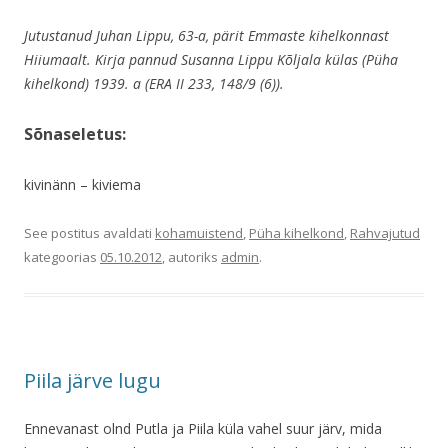
Jutustanud Juhan Lippu, 63-a, pärit Emmaste kihelkonnast
Hiiumaalt. Kirja pannud Susanna Lippu Kõljala külas (Püha
kihelkond) 1939. a (ERA II 233, 148/9 (6)).
Sõnaseletus:
kivinänn – kiviema
See postitus avaldati
kohamuistend
,
Püha kihelkond
,
Rahvajutud
kategoorias
05.10.2012
, autoriks
admin
.
Piila järve lugu
Ennevanast olnd Putla ja Piila küla vahel suur järv, mida