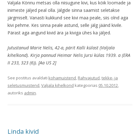
Valjala Könnu metsas olla niisugune kivi, kus köik loomade ja
inimeste jäljed peal olla. Jälgide sinna saamist seletakse
järgmiselt. Vanasti kukkund see kivi maa peale, siis olnd aga
kivi pehme. Kes sinna peale astund, selle jälg jäänd kivile.
Pärast aga angund kivid ära ja kiviga ühes ka jäljed.
Jutustanud Marie Nelis, 42-a, pärit Kalli külast (Valjala
kihelkond). Kirja pannud Heimar Nelis Jursi külas 1939. a (ERA
II 233, 323 (6)). [Aa US 2]
See postitus avaldati
kohamuistend
,
Rahvajutud
,
tekke- ja
seletusmuistend
,
Valjala kihelkond
kategoorias
05.10.2012
,
autoriks
admin
.
Linda kivid