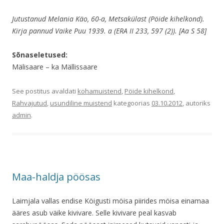
Jutustanud Melania Käo, 60-a, Metsakülast (Pöide kihelkond).
Kirja pannud Vaike Puu 1939. a (ERA II 233, 597 (2)). [Aa S 58]
Sõnaseletused:
Mälisaare – ka Mällissaare
See postitus avaldati
kohamuistend
,
Pöide kihelkond
,
Rahvajutud
,
usundiline muistend
kategoorias
03.10.2012
, autoriks
admin
.
Maa-haldja pöösas
Laimjala vallas endise Köigusti möisa piirides möisa einamaa
ääres asub väike kivivare. Selle kivivare peal kasvab