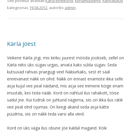
See postitus avaldati
Kärla kihelkond
,
kohamuistend
,
Rahvajutud
kategoorias
19.04.2012
, autoriks
admin
.
Kärla jöest
Veikene Kärla jögi, mis kiriku juurest mööda jookseb, sellel on
Kärla niitis üks sügav urgas, arvata kaks sülda sügav. Seda
kutsuvad rahvas praegugi veel Näkiurkaks, sest et sääl
ennevanast näkk on olnd. Näkk on ennast enamiste ikka selle
asja kujul vee peal näidand, mis asja see inimene köige enam
imustab, kes teda nääb. Kord on nähtud ilus rahakott, töise
sadul jne. Kui tüdruk on juhtund nägema, siis on ikka ilus rätik
vee peal olnd ojumas. On keegi akand seda asja kätte
püüdma, siis on näkk teda varsi alla viind.
Kord on üks väga ilus obune jöe kaldal magand. Köik