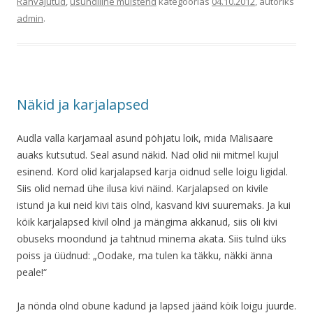
Rahvajutud
,
usundiline muistend
kategoorias
04.10.2012
, autoriks
admin
.
Näkid ja karjalapsed
Audla valla karjamaal asund pöhjatu loik, mida Mälisaare
auaks kutsutud. Seal asund näkid. Nad olid nii mitmel kujul
esinend. Kord olid karjalapsed karja oidnud selle loigu ligidal.
Siis olid nemad ühe ilusa kivi näind. Karjalapsed on kivile
istund ja kui neid kivi täis olnd, kasvand kivi suuremaks. Ja kui
köik karjalapsed kivil olnd ja mängima akkanud, siis oli kivi
obuseks moondund ja tahtnud minema akata. Siis tulnd üks
poiss ja üüdnud: „Oodake, ma tulen ka täkku, näkki änna
peale!“
Ja nönda olnd obune kadund ja lapsed jäänd köik loigu juurde.