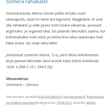
Sõmera rahakatel
Sömmera külas Minna Sömeri pöllal oli kaks suurt
väravaposti, nüüd on need ära lagunend. Räägitakse, et seal
olla rahakatel ja selle juures kolm koera valvamas, punased
argid käes, ja segavad raha. Siis pidavat raha kätte saama, kui
kolmetahuline nöel vötta ja minna ilma taha vaatamata nöel
katla visata. Siis saab raha kätte.
Jutustanud Leontiine Kaasik, 72-a, pärit Muhu kihelkonnast.
Kirja pannud Mersedes Nool Arandi külas (Kärla kihelkond)
1939. a (ERA II 231, 394/5 (6)).
Sõnaseletus:
Sömmera – Sõmera
See postitus avaldati
Kärla kihelkond
,
kohamuistend
,
Rahvajutud
,
usundiline muistend
kategoorias
19.04.2012
, autoriks
admin
.