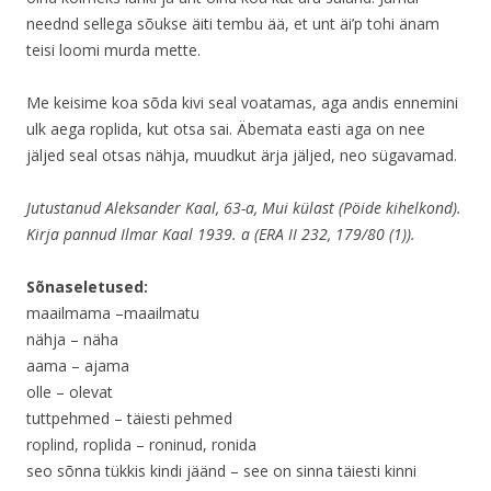
neednd sellega sõukse äiti tembu ää, et unt äi’p tohi änam
teisi loomi murda mette.
Me keisime koa sõda kivi seal voatamas, aga andis ennemini
ulk aega roplida, kut otsa sai. Äbemata easti aga on nee
jäljed seal otsas nähja, muudkut ärja jäljed, neo sügavamad.
Jutustanud Aleksander Kaal, 63-a, Mui külast (Pöide kihelkond).
Kirja pannud Ilmar Kaal 1939. a (ERA II 232, 179/80 (1)).
Sõnaseletused:
maailmama –maailmatu
nähja – näha
aama – ajama
olle – olevat
tuttpehmed – täiesti pehmed
roplind, roplida – roninud, ronida
seo sõnna tükkis kindi jäänd – see on sinna täiesti kinni