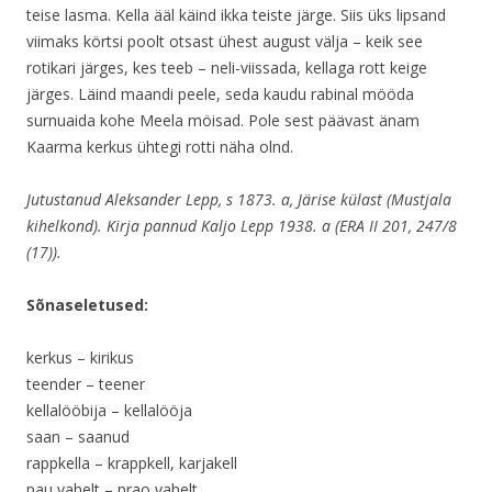
teise lasma. Kella ääl käind ikka teiste järge. Siis üks lipsand
viimaks körtsi poolt otsast ühest august välja – keik see
rotikari järges, kes teeb – neli-viissada, kellaga rott keige
järges. Läind maandi peele, seda kaudu rabinal mööda
surnuaida kohe Meela möisad. Pole sest päävast änam
Kaarma kerkus ühtegi rotti näha olnd.
Jutustanud Aleksander Lepp, s 1873. a, Järise külast (Mustjala
kihelkond). Kirja pannud Kaljo Lepp 1938. a (ERA II 201, 247/8
(17)).
Sõnaseletused:
kerkus – kirikus
teender – teener
kellalööbija – kellalööja
saan – saanud
rappkella – krappkell, karjakell
pau vahelt – prao vahelt