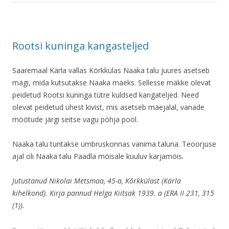
Rootsi kuninga kangasteljed
Saaremaal Kärla vallas Körkkülas Naaka talu juures asetseb
mägi, mida kutsutakse Naaka mäeks. Sellesse mäkke olevat
peidetud Rootsi kuninga tütre kuldsed kangateljed. Need
olevat peidetud ühest kivist, mis asetseb mäejalal, vanade
möötude järgi seitse vagu pöhja pool.
Naaka talu tuntakse ümbruskonnas vanima taluna. Teoorjuse
ajal oli Naaka talu Paadla möisale kuuluv karjamöis.
Jutustanud Nikolai Metsmaa, 45-a, Kõrkkülast (Kärla
kihelkond). Kirja pannud Helga Kiitsak 1939. a (ERA II 231, 315
(1)).