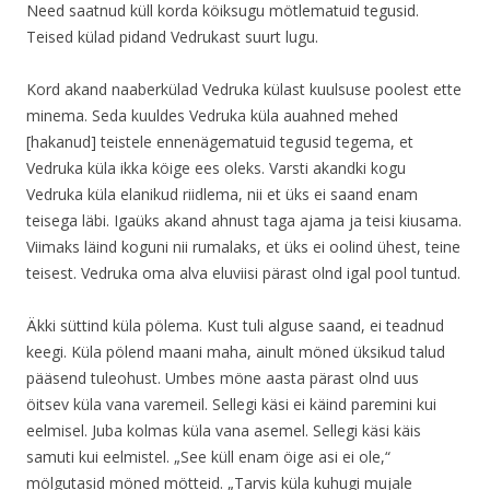
Need saatnud küll korda köiksugu mötlematuid tegusid.
Teised külad pidand Vedrukast suurt lugu.
Kord akand naaberkülad Vedruka külast kuulsuse poolest ette
minema. Seda kuuldes Vedruka küla auahned mehed
[hakanud] teistele ennenägematuid tegusid tegema, et
Vedruka küla ikka köige ees oleks. Varsti akandki kogu
Vedruka küla elanikud riidlema, nii et üks ei saand enam
teisega läbi. Igaüks akand ahnust taga ajama ja teisi kiusama.
Viimaks läind koguni nii rumalaks, et üks ei oolind ühest, teine
teisest. Vedruka oma alva eluviisi pärast olnd igal pool tuntud.
Äkki süttind küla pölema. Kust tuli alguse saand, ei teadnud
keegi. Küla pölend maani maha, ainult möned üksikud talud
pääsend tuleohust. Umbes möne aasta pärast olnd uus
öitsev küla vana varemeil. Sellegi käsi ei käind paremini kui
eelmisel. Juba kolmas küla vana asemel. Sellegi käsi käis
samuti kui eelmistel. „See küll enam öige asi ei ole,“
mölgutasid möned mötteid. „Tarvis küla kuhugi mujale