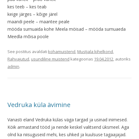
kes teeb – kes teab
keige järges – kõige järel
maandi peele – maantee peale
mööda surnuaida kohe Meela möisad – mööda surnuaeda
Meedla mõisa poole
See postitus avaldati
kohamuistend
,
Mustjala kihelkond
,
Rahvajutud
,
usundiline muistend
kategoorias
19.04.2012
, autoriks
admin
.
Vedruka küla ävimine
Vanasti eland Vedruka külas väga targad ja usinad inimesed.
Köik armastand tööd ja nende keskel valitsend üksmeel. Aga
olnd ka niisuguseid mehi, kes uhked ja kuulsuse tagaajajad.