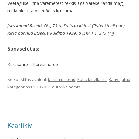
Veetaguse linna varemetest tekkis aga Varese randa mägi,
mida akati Kabelimäeks kutsuma.
Jutustanud Reedik Ots, 73-a, Kailuka külast (Püha kihelkond).
Kirja pannud Etveelie Kuldma 1939. a (ERA I 6, 375 (1)).
Sõnaseletus:
Kuresaare – Kuressaarde
See postitus avaldati
kohamuistend
,
Püha kihelkond
,
Rahvajutud
kategoorias
05.10.2012
, autoriks
admin
.
Kaarlikivi