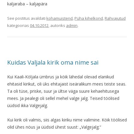
kaljaraba – kaljapära
See postitus avaldati
kohamuistend
,
Püha kihelkond
,
Rahvajutud
kategoorias
04.10.2012
, autoriks
admin
.
Kuidas Valjala kirik oma nime sai
Kui Kaali-Köljala ümbrus ja köik lähedal olevad elanikud
ehitasid kirikut, oli üks ehitajaist iseäralikum mees teiste seas.
Ta oli tüse, priske, suur ja ültse väga suure kehaehitusega
mees. Ja pealegi oli sellel mehel valge jalg. Teised töölised
üüdsid ikka Valgejalg.
Kui kirik oli valmis, siis algas kiriku nime valimine. Köik töölised
olid ühes nöus ja üüdsid ühest suust: „Valgejalg.“