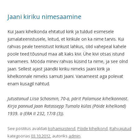
Jaani kiriku nimesaamine
Kui Jaani kihelkonda ehitatud kirik ja tuldud esimesele
jumalateenistusele, leitud, et kirikule on ka nime tarvis. Kui
rahvas peale teenistust kirikust lahkus, olid vahepeal kahele
poole teed tõusnud maa alt kaks kivi. Ühe kivi otsas istund
vanamees. Mööda minev rahvas küsind ta nime, ja see olnd
Jaan. Sellest ajast jäändki kiriku nimeks Jaani kirik ja
kihelkonnale nimeks samuti Jaani. Vanameest aga polevat
enam kusagil nähtud.
Jutustanud Liisa Schasmin, 70-a, pärit Palamuse kihelkonnast.
Kirja pannud Jaan Ratassepp Tumala külas (Pöide kihelkond)
1939. a (ERA II 232, 17/8 (3)).
See postitus avaldati
kohamuistend
,
Pöide kihelkond
,
Rahvajutud
kategoorias
03.10.2012
, autoriks
admin
.