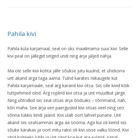
Pahila kivi
Pahila küla karjamaal, seal on üks maailmama suur kivi. Selle
kivi peal on jällegid selged undi ning ärja jäljed nähja.
Ma ole selle kivi kohta jälle sõukse jutu kuulnd, et ühekorra
unt akand ärga taga aama. Tulnd karates niikaugele kut
Pahila karjamaale, seal ärg karand kivi otsa. Siis olle kivid kõik
tuttpehmed olnd. Ärg roplind kivi otsa ja unt muudkut järge.
Ning võtndkid siis seal otsas ärja õndsaks – tõmmand, näh,
kõri maha. See ärja veri paerguskid kivi otsas veel ning seo
sõnna tükkis kindi jäänd. Kivi ülalt oort lahvel punane. Unt
akand siis sealsammas ärga ää sööma. Aga kui oli keind siis
sõuke kärakas ja oort mitu raksi oli kivi sisse valku löönd. Kivi
olnd kolmeks luhki ja unt olnd koa kut ära suland. Jumal