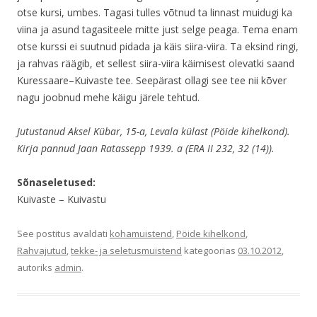
otse kursi, umbes. Tagasi tulles võtnud ta linnast muidugi ka
viina ja asund tagasiteele mitte just selge peaga. Tema enam
otse kurssi ei suutnud pidada ja käis siira-viira. Ta eksind ringi,
ja rahvas räägib, et sellest siira-viira käimisest olevatki saand
Kuressaare–Kuivaste tee. Seepärast ollagi see tee nii kõver
nagu joobnud mehe käigu järele tehtud.
Jutustanud Aksel Kübar, 15-a, Levala külast (Pöide kihelkond).
Kirja pannud Jaan Ratassepp 1939. a (ERA II 232, 32 (14)).
Sõnaseletused:
Kuivaste – Kuivastu
See postitus avaldati
kohamuistend
,
Pöide kihelkond
,
Rahvajutud
,
tekke- ja seletusmuistend
kategoorias
03.10.2012
,
autoriks
admin
.