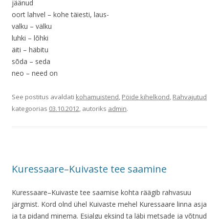
jäänud
oort lahvel – kohe täiesti, laus-
valku – välku
luhki – lõhki
äiti – häbitu
sõda – seda
neo – need on
See postitus avaldati
kohamuistend
,
Pöide kihelkond
,
Rahvajutud
kategoorias
03.10.2012
, autoriks
admin
.
Kuressaare–Kuivaste tee saamine
Kuressaare–Kuivaste tee saamise kohta räägib rahvasuu
järgmist. Kord olnd ühel Kuivaste mehel Kuressaare linna asja
ja ta pidand minema. Esialgu eksind ta läbi metsade ja võtnud