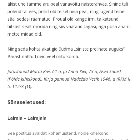
äkist ühe tamme aru peal vanavöitu naisterahvas. Sinine tuli
pölend tal ees, prillid old teisel nina peal, ning lugend teine
sääl sedasi raamatud. Proual old kange irm, ta katsund
tiitsast sealt mööda ning siis vaatand tagasi, aga polla änam
mette midad old.
Ning seda kohta akatigid üüdma „siniste preilnate auguks“.
Pärast nähtud neid veel mitu korda.
Jutustanud Maria Kivi, 61-a, ja Anna Kivi, 73-a, Asva külast
(Pöide kihelkond). Kirja pannud Nadežda Vesik 1946. a (RKM II
5, 112/3 (1)).
Sõnaseletused:
Laimla – Laimjala
See postitus avaldati
kohamuistend
,
Pöide kihelkond
,