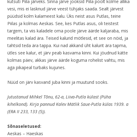
kutsuti Piila järveks. Sinna järve jooksid Piila poolt kolme allika
vesi, mis ei lasknud järve veest tühjaks saada. Sealt järvest
püüdsid kolm kalameest kalu. Üks neist asus Putlas, teine
Piilas ja kolmas Aeskas. See, kes Putlas asus, oli teistest
targem, ta viis kaladele oma poole järve äärde kaljaraba, mis
meelitas kalad ära. Teised kalurid mötlesid, et see on nöid, ja
tahtsid teda ära tappa. Kui nad akkand üht kalurit ära tapma,
ütles see kalur, et järv peab kasvama kinni. Kui jöudnud kätte
kolmas päev, akkas järve äärde koguma rohelist vahtu, mis
aga pikapeal turbaks kujunes.
Nüüd on järv kasvand juba kinni ja muutund sooks.
Jutustanud Mihkel Tõnu, 62-a, Liiva-Putla külast (Püha
kihelkond). Kirja pannud Kalev Mätlik Saue-Putla külas 1939. a
(ERA II 233, 133 (5)).
Sõnaseletused:
Aeskas – Haeskas