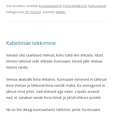
See postitus avaldati
kohamuistend
,
Püha kihelkond
,
Rahvajutud
kategoorias
05.10.2012
, autoriks
admin
.
Kabelimäe tekkimine
Vanasti olid saarlased riielnud, kuhu tuleb linn ehitada. Muist
inimesi tahtnud selle ehitada Kuresaare, teised jälle Veetaa,
Varese randa.
Veetaa akatudki linna ehitama. Kuresaare inimesed ei tahtnud
linna Veetaa ja löhkusid linna vastalt maha. Ka veetagused ei
jätnud oma jönni, vaid ehitasid aga edasi. Löpuks arvasid
nad, et vanakuri nende linna löhub ja jätsid ehituse pooleli.
Nii on linn ikkagi kuresaarlaste tahtmise järele Kuressaare.