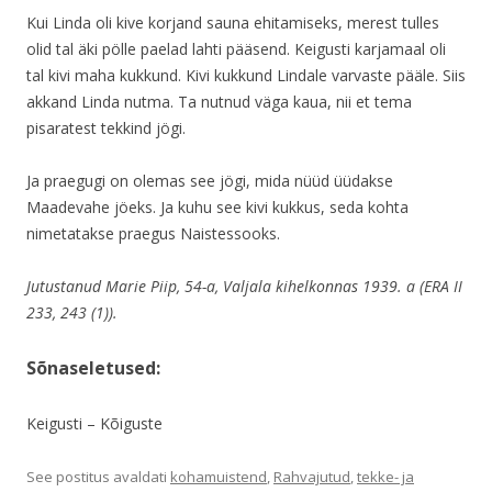
Kui Linda oli kive korjand sauna ehitamiseks, merest tulles
olid tal äki pölle paelad lahti pääsend. Keigusti karjamaal oli
tal kivi maha kukkund. Kivi kukkund Lindale varvaste pääle. Siis
akkand Linda nutma. Ta nutnud väga kaua, nii et tema
pisaratest tekkind jögi.
Ja praegugi on olemas see jögi, mida nüüd üüdakse
Maadevahe jöeks. Ja kuhu see kivi kukkus, seda kohta
nimetatakse praegus Naistessooks.
Jutustanud Marie Piip, 54-a, Valjala kihelkonnas 1939. a (ERA II
233, 243 (1)).
Sõnaseletused:
Keigusti – Kõiguste
See postitus avaldati
kohamuistend
,
Rahvajutud
,
tekke- ja