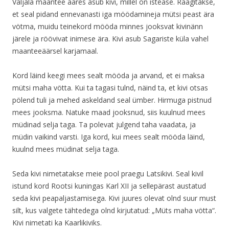
Valjala maantee ääres asub kivi, millel on istease. Räägitakse,
et seal pidand ennevanasti iga möödamineja mütsi peast ära
vötma, muidu teinekord mööda minnes jooksvat kivinänn
järele ja röövivat inimese ära. Kivi asub Sagariste küla vahel
maanteeäärsel karjamaal.
Kord läind keegi mees sealt mööda ja arvand, et ei maksa
mütsi maha vötta. Kui ta tagasi tulnd, näind ta, et kivi otsas
pölend tuli ja mehed askeldand seal ümber. Hirmuga pistnud
mees jooksma. Natuke maad jooksnud, siis kuulnud mees
müdinad selja taga. Ta polevat julgend taha vaadata, ja
müdin vaikind varsti. Iga kord, kui mees sealt mööda läind,
kuulnd mees müdinat selja taga.
Seda kivi nimetatakse meie pool praegu Latsikivi. Seal kivil
istund kord Rootsi kuningas Karl XII ja sellepärast austatud
seda kivi peapaljastamisega. Kivi juures olevat olnd suur must
silt, kus valgete tähtedega olnd kirjutatud: „Müts maha vötta“.
Kivi nimetati ka Kaarlikiviks.