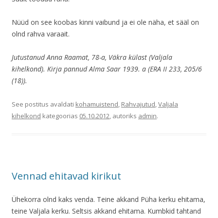
Nüüd on see koobas kinni vaibund ja ei ole näha, et sääl on
olnd rahva varaait.
Jutustanud Anna Raamat, 78-a, Väkra külast (Valjala
kihelkond). Kirja pannud Alma Saar 1939. a (ERA II 233, 205/6
(18)).
See postitus avaldati
kohamuistend
,
Rahvajutud
,
Valjala
kihelkond
kategoorias
05.10.2012
, autoriks
admin
.
Vennad ehitavad kirikut
Ühekorra olnd kaks venda. Teine akkand Püha kerku ehitama,
teine Valjala kerku. Seltsis akkand ehitama. Kumbkid tahtand