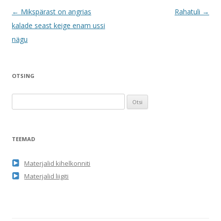
Postituste
←
Mikspärast on angrias
Rahatuli
→
töölaud
kalade seast keige enam ussi
nägu
OTSING
O
t
s
i
TEEMAD
:
Materjalid kihelkonniti
Materjalid liigiti