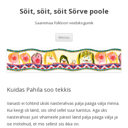
Söit, söit, söit Sörve poole
Saaremaa folkloori veebikogumik
Liigu
Menüü
sisu
juurde
Kuidas Pahila soo tekkis
Vanasti ei tohtind ükski naisterahvas palja pääga välja minna.
Kui keegi oli läind, siis olnd sellel suur karistus. Aga üks
naisterahvas just vihameele pärast läind palja pääga välja ja
ise mötelnud, et mis sellest siis ikka on.