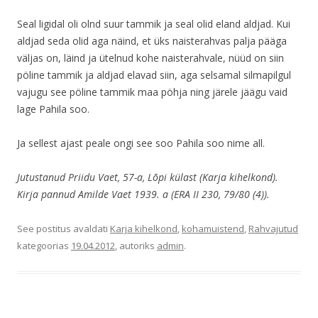
Seal ligidal oli olnd suur tammik ja seal olid eland aldjad. Kui
aldjad seda olid aga näind, et üks naisterahvas palja pääga
väljas on, läind ja ütelnud kohe naisterahvale, nüüd on siin
pöline tammik ja aldjad elavad siin, aga selsamal silmapilgul
vajugu see pöline tammik maa pöhja ning järele jäägu vaid
lage Pahila soo.
Ja sellest ajast peale ongi see soo Pahila soo nime all.
Jutustanud Priidu Vaet, 57-a, Lõpi külast (Karja kihelkond).
Kirja pannud Amilde Vaet 1939. a (ERA II 230, 79/80 (4)).
See postitus avaldati
Karja kihelkond
,
kohamuistend
,
Rahvajutud
kategoorias
19.04.2012
, autoriks
admin
.