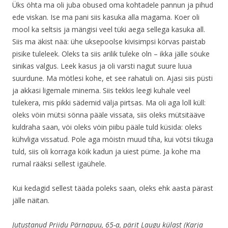
Üks öhta ma oli juba obused oma kohtadele pannun ja pihud
ede viskan. Ise ma pani siis kasuka alla magama. Koer oli
mool ka seltsis ja mängisi veel tüki aega sellega kasuka all.
Siis ma äkist nää: ühe uksepoolse kivisimpsi körvas paistab
pisike tuleleek. Oleks ta siis arilik tuleke oln – ikka jälle söuke
sinikas valgus. Leek kasus ja oli varsti nagut suure luua
suurdune. Ma mötlesi kohe, et see rahatuli on. Ajasi siis püsti
ja akkasi ligemale minema. Siis tekkis leegi kuhale veel
tulekera, mis pikki sädemid välja pirtsas. Ma oli aga loll küll:
oleks vöin mütsi sönna pääle vissata, siis oleks mütsitääve
kuldraha saan, vöi oleks vöin piibu pääle tuld küsida: oleks
kühvliga vissatud. Pole aga möistn muud tiha, kui vötsi tikuga
tuld, siis oli korraga köik kadun ja uiest püme. Ja kohe ma
rumal rääksi sellest igaühele.
Kui kedagid sellest tääda poleks saan, oleks ehk aasta pärast
jälle näitan.
Jutustanud Priidu Pärnapuu, 65-a, pärit Laugu külast (Karja