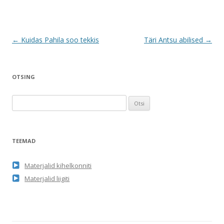
Postituste
←
Kuidas Pahila soo tekkis
Täri Antsu abilised
→
töölaud
OTSING
O
t
s
i
TEEMAD
:
Materjalid kihelkonniti
Materjalid liigiti