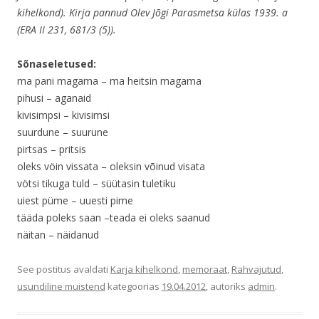
kihelkond). Kirja pannud Olev Jõgi Parasmetsa külas 1939. a
(ERA II 231, 681/3 (5)).
Sõnaseletused:
ma pani magama – ma heitsin magama
pihusi – aganaid
kivisimpsi – kivisimsi
suurdune – suurune
pirtsas – pritsis
oleks vöin vissata – oleksin võinud visata
vötsi tikuga tuld – süütasin tuletiku
uiest püme – uuesti pime
tääda poleks saan –teada ei oleks saanud
näitan – näidanud
See postitus avaldati
Karja kihelkond
,
memoraat
,
Rahvajutud
,
usundiline muistend
kategoorias
19.04.2012
, autoriks
admin
.