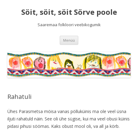
Söit, söit, söit Sörve poole
Saaremaa folkloori veebikogumik
Liigu
Menüü
sisu
juurde
Rahatuli
Ühes Parasmetsa möisa vanas pölluküinis ma ole veel üsna
iljuti rahatuld näin. See oli ühe sügise, kui ma veel obusi küinis
pidasi pihusi söömas. Kaks obust mool oli, va all ja körb.