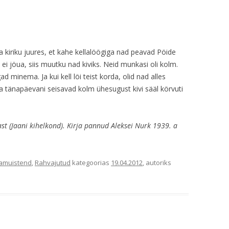
 kiriku juures, et kahe kellalöögiga nad peavad Pöide
ei jöua, siis muutku nad kiviks. Neid munkasi oli kolm.
d minema. Ja kui kell löi teist korda, olid nad alles
Ja tänapäevani seisavad kolm ühesugust kivi sääl körvuti
st (Jaani kihelkond). Kirja pannud Aleksei Nurk 1939. a
amuistend
,
Rahvajutud
kategoorias
19.04.2012
, autoriks