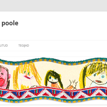
e poole
Liigu
sisu
JUTUD
TEGIJAD
juurde
LE
JUHATUS RAHVAJUTTUDELE
RI
LINE SISSEJUHATUS
AJUTTUDELE
JUTTUDE NIMEKIRI