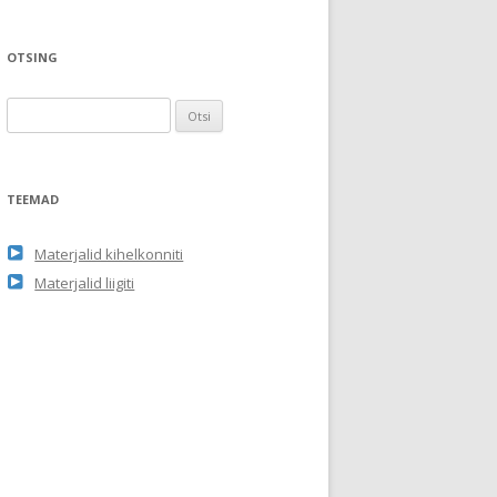
OTSING
O
t
s
i
TEEMAD
:
Materjalid kihelkonniti
Materjalid liigiti