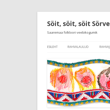
Söit, söit, söit Sörv
Saaremaa folkloori veebikogumik
ESILEHT
RAHVALAULUD
RAHVA
SISSEJUHATUS RAHVALAULUDE
SISSE
LAULUDE JA MÄNGUDE NIMEKI
KEELE
RAHV
RAHVA