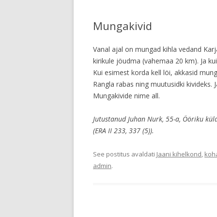
Mungakivid
Vanal ajal on mungad kihla vedand Karja
kirikule jöudma (vahemaa 20 km). Ja kui 
Kui esimest korda kell löi, akkasid munga
Rangla rabas ning muutusidki kivideks. 
Mungakivide nime all.
Jutustanud Juhan Nurk, 55-a, Ööriku küla
(ERA II 233, 337 (5)).
See postitus avaldati
Jaani kihelkond
,
koh
admin
.