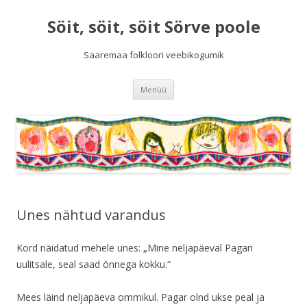
Söit, söit, söit Sörve poole
Saaremaa folkloori veebikogumik
Liigu
Menüü
sisu
juurde
Unes nähtud varandus
Kord näidatud mehele unes: „Mine neljapäeval Pagari
uulitsale, seal saad önnega kokku.“
Mees läind neljapäeva ommikul. Pagar olnd ukse peal ja