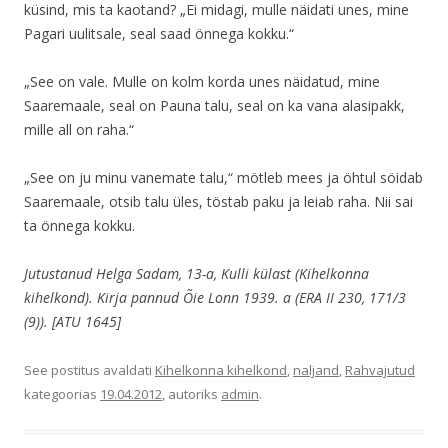
küsind, mis ta kaotand? „Ei midagi, mulle näidati unes, mine
Pagari uulitsale, seal saad önnega kokku.“
„See on vale. Mulle on kolm korda unes näidatud, mine
Saaremaale, seal on Pauna talu, seal on ka vana alasipakk,
mille all on raha.“
„See on ju minu vanemate talu,“ mötleb mees ja öhtul söidab
Saaremaale, otsib talu üles, töstab paku ja leiab raha. Nii sai
ta önnega kokku.
Jutustanud Helga Sadam, 13-a, Kulli külast (Kihelkonna
kihelkond). Kirja pannud Õie Lonn 1939. a (ERA II 230, 171/3
(9)). [ATU 1645]
See postitus avaldati
Kihelkonna kihelkond
,
naljand
,
Rahvajutud
kategoorias
19.04.2012
, autoriks
admin
.