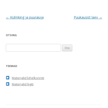
Postituste
←
Külmking ja puuraiuja
Puukausist laev
→
töölaud
OTSING
O
t
s
i
TEEMAD
:
Materjalid kihelkonniti
Materjalid liigiti