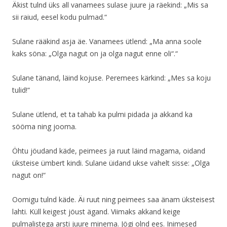
Äkist tulnd üks all vanamees sulase juure ja räekind: „Mis sa
sii raiud, eesel kodu pulmad.“
Sulane rääkind asja äe. Vanamees ütlend: „Ma anna soole
kaks söna: „Olga nagut on ja olga nagut enne oli“.“
Sulane tänand, läind kojuse. Peremees kärkind: „Mes sa koju
tulid!“
Sulane ütlend, et ta tahab ka pulmi pidada ja akkand ka
sööma ning jooma.
Öhtu jöudand käde, peimees ja ruut läind magama, oidand
üksteise ümbert kindi. Sulane üidand ukse vahelt sisse: „Olga
nagut on!“
Oomigu tulnd käde. Äi ruut ning peimees saa änam üksteisest
lahti. Küll keigest jöust ägand. Viimaks akkand keige
pulmalistega arsti juure minema. Jögi olnd ees. Inimesed