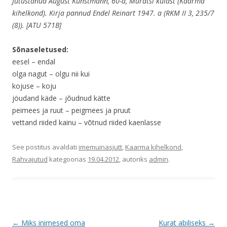
Jutustanud August Kunstmann, 60-a, Muratsi külast (Kaarma
kihelkond). Kirja pannud Endel Reinart 1947. a (RKM II 3, 235/7
(8)). [ATU 571B]
Sõnaseletused:
eesel – endal
olga nagut – olgu nii kui
kojuse – koju
jöudand käde – jõudnud kätte
peimees ja ruut – peigmees ja pruut
vettand riided kainu – võtnud riided kaenlasse
See postitus avaldati
imemuinasjutt
,
Kaarma kihelkond
,
Rahvajutud
kategoorias
19.04.2012
, autoriks
admin
.
Postituste
←
Miks inimesed oma
Kurat abiliseks
→