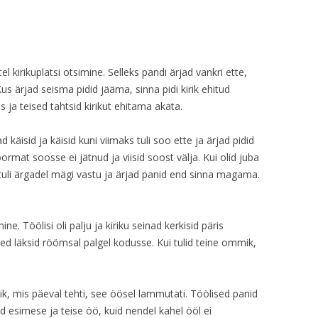
 kirikuplatsi otsimine. Selleks pandi ärjad vankri ette,
us ärjad seisma pidid jääma, sinna pidi kirik ehitud
s ja teised tahtsid kirikut ehitama akata.
ad käisid ja käisid kuni viimaks tuli soo ette ja ärjad pidid
ormat soosse ei jätnud ja viisid soost välja. Kui olid juba
uli ärgadel mägi vastu ja ärjad panid end sinna magama.
ine. Töölisi oli palju ja kiriku seinad kerkisid päris
ised läksid röömsal palgel kodusse. Kui tulid teine ommik,
ik, mis päeval tehti, see öösel lammutati. Töölised panid
id esimese ja teise öö, kuid nendel kahel ööl ei