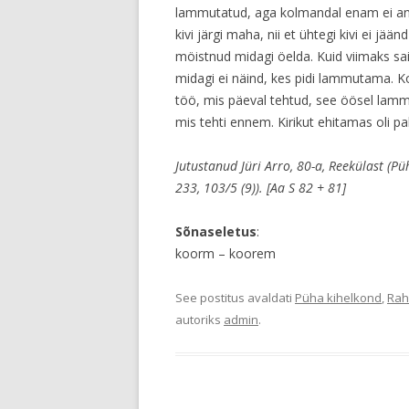
lammutatud, aga kolmandal enam ei antud
kivi järgi maha, nii et ühtegi kivi ei jää
möistnud midagi öelda. Kuid viimaks sai
midagi ei näind, kes pidi lammutama. Ko
töö, mis päeval tehtud, see öösel lamm
mis tehti ennem. Kirikut ehitamas oli palj
Jutustanud Jüri Arro, 80-a, Reekülast (P
233, 103/5 (9)). [Aa S 82 + 81]
Sõnaseletus
:
koorm – koorem
See postitus avaldati
Püha kihelkond
,
Rah
autoriks
admin
.