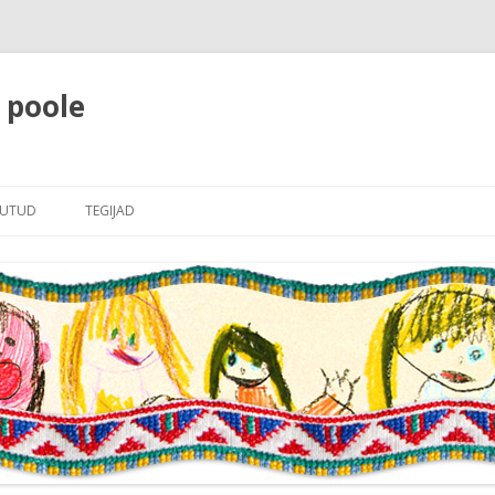
e poole
Liigu
sisu
JUTUD
TEGIJAD
juurde
LE
JUHATUS RAHVAJUTTUDELE
RI
LINE SISSEJUHATUS
AJUTTUDELE
JUTTUDE NIMEKIRI