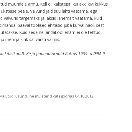
 müüridele armu. Kell oli kaksteist, kui äkki kivi kukkus
nd üksteise peale. Valvurid jäid suu lahti vaatama, ega
d valvurid targemaks ja läksid lähemalt vaatama, kuid
lmandal päeval töölised ehitasid juba kurval näol, sest
utatakse. Kuid seda neljandal ööl enam ei ole tehtud,
u mehi ja kirik sai varsti valmis.
üha kihelkond). Kirja pannud Arnold Rattas 1939. a (ERA II
vajutud
,
usundiline muistend
kategoorias
04.10.2012
,