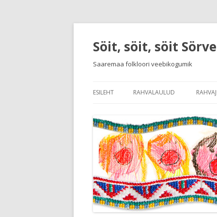
Söit, söit, söit Sörv
Saaremaa folkloori veebikogumik
ESILEHT
RAHVALAULUD
RAHVA
SISSEJUHATUS RAHVALAULUDE
SISSE
LAULUDE JA MÄNGUDE NIMEKI
KEELE
RAHV
RAHVA