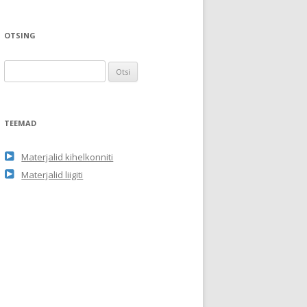
OTSING
O
t
s
i
TEEMAD
:
Materjalid kihelkonniti
Materjalid liigiti