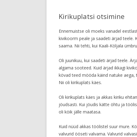
Kirikuplatsi otsimine
Ennemuistse oli moeks vanadel eestlastel
kivikoorm peale ja saadeti ärjad teele. K
saama. Nii tehti, kui Kaali-Köljala ümbru
Oli juunikuu, kui saadeti ärjad teele. Ärj
algama sooteed. Kuid ärjad ikkagi kiviko
kövad teed mööda käind natuke aega, t
Nii oli kirikuplats käes.
Oli kirikuplats käes ja akkas kiriku ehitam
jöudsasti. Kui jöudis kätte öhtu ja tööl
oli köik jälle maatasa.
Kuid nüüd akkas töölistel suur mure. Kö
valvurid ööseti valvama. Valvurid valvas