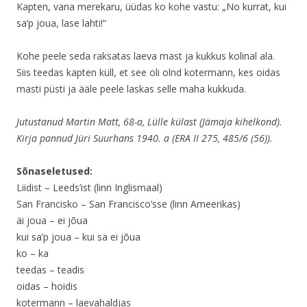
Kapten, vana merekaru, üüdas ko kohe vastu: „No kurrat, kui
sa’p joua, lase lahti!“
Kohe peele seda raksatas laeva mast ja kukkus kolinal ala.
Siis teedas kapten küll, et see oli olnd kotermann, kes oidas
masti püsti ja ääle peele laskas selle maha kukkuda.
Jutustanud Martin Matt, 68-a, Lülle külast (Jämaja kihelkond).
Kirja pannud Jüri Suurhans 1940. a (ERA II 275, 485/6 (56)).
Sõnaseletused:
Liidist – Leeds’ist (linn Inglismaal)
San Francisko – San Francisco’sse (linn Ameerikas)
äi joua – ei jõua
kui sa’p joua – kui sa ei jõua
ko – ka
teedas – teadis
oidas – hoidis
kotermann – laevahaldjas