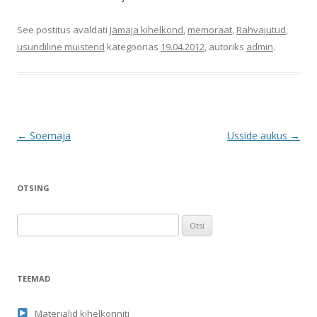
See postitus avaldati
Jämaja kihelkond
,
memoraat
,
Rahvajutud
,
usundiline muistend
kategoorias
19.04.2012
, autoriks
admin
.
Postituste
←
Soemaja
Usside aukus
→
töölaud
OTSING
O
t
s
i
TEEMAD
:
Materjalid kihelkonniti