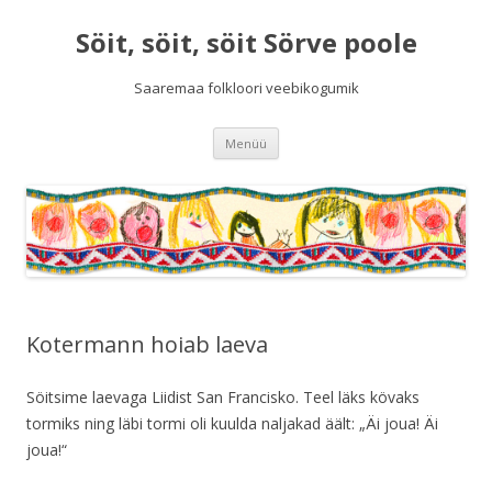
Söit, söit, söit Sörve poole
Saaremaa folkloori veebikogumik
Liigu
Menüü
sisu
juurde
Kotermann hoiab laeva
Söitsime laevaga Liidist San Francisko. Teel läks kövaks
tormiks ning läbi tormi oli kuulda naljakad äält: „Äi joua! Äi
joua!“