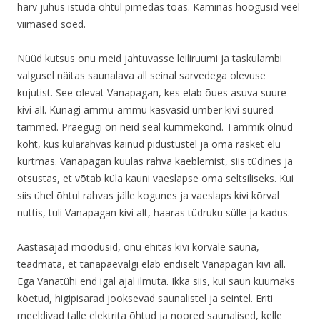
harv juhus istuda õhtul pimedas toas. Kaminas hõõgusid veel
viimased söed.
Nüüd kutsus onu meid jahtuvasse leiliruumi ja taskulambi
valgusel näitas saunalava all seinal sarvedega olevuse
kujutist. See olevat Vanapagan, kes elab õues asuva suure
kivi all. Kunagi ammu-ammu kasvasid ümber kivi suured
tammed. Praegugi on neid seal kümmekond. Tammik olnud
koht, kus külarahvas käinud pidustustel ja oma rasket elu
kurtmas. Vanapagan kuulas rahva kaeblemist, siis tüdines ja
otsustas, et võtab küla kauni vaeslapse oma seltsiliseks. Kui
siis ühel õhtul rahvas jälle kogunes ja vaeslaps kivi kõrval
nuttis, tuli Vanapagan kivi alt, haaras tüdruku sülle ja kadus.
Aastasajad möödusid, onu ehitas kivi kõrvale sauna,
teadmata, et tänapäevalgi elab endiselt Vanapagan kivi all.
Ega Vanatühi end igal ajal ilmuta. Ikka siis, kui saun kuumaks
köetud, higipisarad jooksevad saunalistel ja seintel. Eriti
meeldivad talle elektrita õhtud ja noored saunalised, kelle