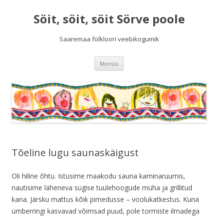
Söit, söit, söit Sörve poole
Saaremaa folkloori veebikogumik
Liigu
Menüü
sisu
juurde
Tõeline lugu saunaskäigust
Oli hiline õhtu. Istusime maakodu sauna kaminaruumis,
nautisime läheneva sügise tuulehoogude müha ja grillitud
kana. Järsku mattus kõik pimedusse – voolukatkestus. Kuna
ümberringi kasvavad võimsad puud, pole tormiste ilmadega