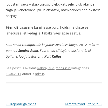
lõbustamiseks viskab tõrusid plekk-katusele, ulub akende
taga ja vahetevahel piilub aknastki, maskeerides end okstest
pärjaga.
Hirm oli! Lisasime kaminasse puid, hoidsime üksteise
lähedusse, et kedagi ei tabaks vaeslapse saatus.
Saaremaa tondijuttude kogumisvõistluse käigus 2012. a kirja
pannud
Sandra Aulik
, Saaremaa Ühisgümnaasiumi 6. kl.
õpilane, loo jutustas onu
Koit Kallas
See postitus avaldati
Rahvajutud
,
tondijutud
kategoorias
19.01.2013
, autoriks
admin
.
Postituste
←
Kapjadega mees
Nimeta tondijutt nr 2
→