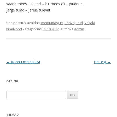
saand mees .. saand – kui mees oli .. jõudnud
järge tulad – järele tulevat
See postitus avaldati
imemuinasjutt
,
Rahvajutud
,
Valjala
kihelkond
kategoorias
05.10.2012
, autoriks
admin
.
Postituste
←
Könnu metsa kivi
Ise tegi
→
töölaud
OTSING
O
t
s
i
TEEMAD