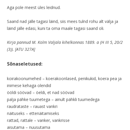
Aga pole meest üles leidnud.
Saand nad jälle tagasi läind, siis mees tulnd rohu alt välja ja
läind jälle edasi, kuni ta oma maale tagasi saand oli.
Kirja pannud M. Kolm Valjala kihelkonnas 1889. a (H III 5, 20/2
(3)). [ATU 327A]
Sõnaseletused:
koirakoonumehed – koerakoonlased, penikukid, koera pea ja
inimese kehaga olendid
ööldi söövad – öeldi, et nad söövad
palja pähke tuumetega – ainult pähkli tuumedega
raudrataste – rauast vankri
näituseks – ettenäitamiseks
rattad, rattale – vanker, vankrisse
aisutama – nuusutama