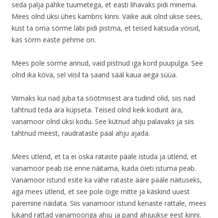
seda palja pähke tuumetega, et easti lihavaks pidi minema.
Mees olnd üksi ühes kambris kinni. Väike auk olnd ukse sees,
kust ta oma sörme läbi pidi pistma, et teised katsuda vöisid,
kas sörm easte pehme on.
Mees pole sörme annud, vaid pistnud iga kord puupulga. See
olnd ika köva, sel viisil ta saand sääl kaua aega süüa.
Viimaks kui nad juba ta söötmisest ära tüdind olid, siis nad
tahtnud teda ära küpseta. Teised olnd keik kodunt ära,
vanamoor olnd üksi kodu. See kütnud ahju palavaks ja siis
tahtnud meest, raudrataste pääl ahju ajada.
Mees ütlend, et ta ei oska rataste pääle istuda ja ütlend, et
vanamoor peab ise enne näitama, kuida öieti istuma peab.
Vanamoor istund esite ka vähe rataste ääre pääle näituseks,
aga mees ütlend, et see pole öige mitte ja käskind uuest
paremine näidata. Siis vanamoor istund kenaste rattale, mees
lükand rattad vanamooriga ahju ja pand ahjuukse eest kinni.