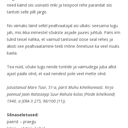
need käind siis usinasti rinki ja teispool rehe parandat siis
tantsiti selle pilli järge.
No viimaks läind sellel pealtvaatajal asi ulluks: seesama lugu
jah, mis ikka inimestel sõukste asjade juures juhtub. Päris irm
tulnd teisel nahka, et vaimud tantsivad ööse seal rehes ja
äkisti see pealtvaatamine teeb mõne õnnetuse ka veel risuks
kaela.
Tea nüid, sõuke lugu nende tontide ja vaimudega juba allist
ajast pääle olnd, et ead nendest pole veel mette olnd.
Jutustanud Mare Tüür, 51-a, pärit Muhu kihelkonnast. Kirja
pannud Jaan Ratassepp Suur-Rahula külas (Pöide kihelkond)
1940. a (ERA II 275, 98/100 (11)).
Sõnaseletused:
paerst – praegu