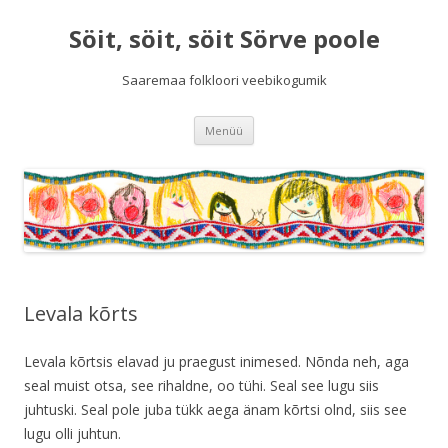
Söit, söit, söit Sörve poole
Saaremaa folkloori veebikogumik
Liigu
Menüü
sisu
juurde
Levala kõrts
Levala kõrtsis elavad ju praegust inimesed. Nõnda neh, aga
seal muist otsa, see rihaldne, oo tühi. Seal see lugu siis
juhtuski. Seal pole juba tükk aega änam kõrtsi olnd, siis see
lugu olli juhtun.