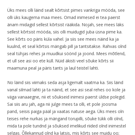
Üks mees olli läind sealt kõrtsist pimes vankriga mööda, see
olli üks kaugema maa mees. Omad inimesed ei tea paerst
änam midagid sellest kõrtsist rääkida. Nojah, see mees läks
sellest kõrtsist mööda, siis olli muidugid juba üsna pime ka.
See kõrts oo päris küla vahel. Ja siis see mees näind ka ja
kuulnd, et seal kõrtsis mängab pill ja tantsitakse. Rahvas olnd
seal tühjas rehes ja muudkui söönd ja joond. Mees mõtlend,
et ull see asi oo ete küll. Nüid äkisti veel sõuke kõrts sii
maamuna peal ja päris tants ja laul teistel lahti.
No läind siis viimaks seda asja ligemalt vaatma ka. Siis läind
vanal silmad lahti ja ta näind, et see asi seal rehes oo kole ja
väga vanaaegne, nii et sõukseid inimesi paerst üldse polegid.
Sai siis aru jah, aga nii julge mees ta olli, et pole joosma
pand, seisis paiga pääl ja vaatas natuse aega. Üks mees oln
teises rehe nurkas ja mängand torupilli, sõuke tükk olli olnd,
mida ta pole tundnd ja sõuksed imelikud riided olnd inimestel
selgas. Õllekannud olnd ka latsis, mis kõrts see muidu oo;