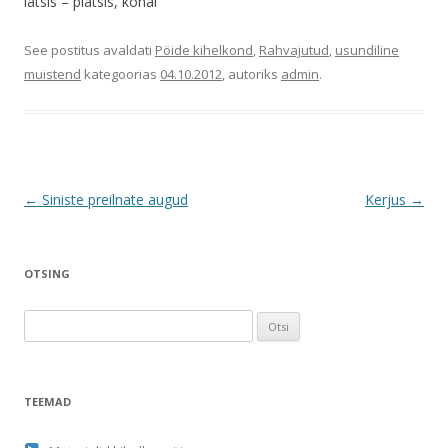
latsis – platsis, kohal
See postitus avaldati
Pöide kihelkond
,
Rahvajutud
,
usundiline
muistend
kategoorias
04.10.2012
, autoriks
admin
.
Postituste
←
Siniste preilnate augud
Kerjus
→
töölaud
OTSING
O
t
s
i
TEEMAD
: