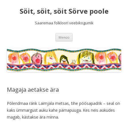
Söit, söit, söit Sörve poole
Saaremaa folkloori veebikogumik
Liigu
Menüü
sisu
juurde
Magaja aetakse ära
Pölendmaa ränk Laimjala metsas, tihe pöösapadrik – seal on
kaks ümmargust auku kahe pärnapuuga. Kes neis aukudes
magab, kästakse ära minna.