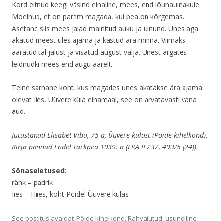
Kord eitnud keegi väsind einaline, mees, end löunauinakule.
Möelnud, et on parem magada, kui pea on körgemas.
Asetand siis mees jalad mainitud auku ja uinund. Unes aga
akatud meest üles ajama ja kästud ära minna. Viimaks
aaratud tal jalust ja visatud august välja. Unest ärgates
leidnudki mees end augu äärelt.
Teine sarnane koht, kus magades unes akatakse ära ajama
olevat Iies, Üüvere küla einamaal, see on arvatavasti vana
aud.
Jutustanud Elisabet Vibu, 75-a, Üüvere külast (Pöide kihelkond).
Kirja pannud Endel Tarkpea 1939. a (ERA II 232, 493/5 (24)).
Sõnaseletused:
ränk – padrik
Iies – Hiies, koht Pöidel Üüvere külas
See postitus avaldati
Pöide kihelkond
,
Rahvajutud
,
usundiline