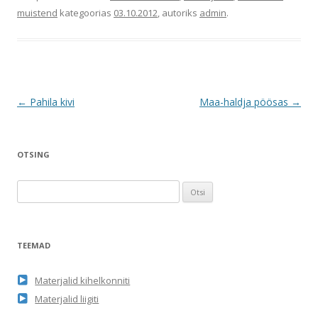
muistend
kategoorias
03.10.2012
, autoriks
admin
.
Postituste
←
Pahila kivi
Maa-haldja pöösas
→
töölaud
OTSING
O
t
s
i
TEEMAD
:
Materjalid kihelkonniti
Materjalid liigiti