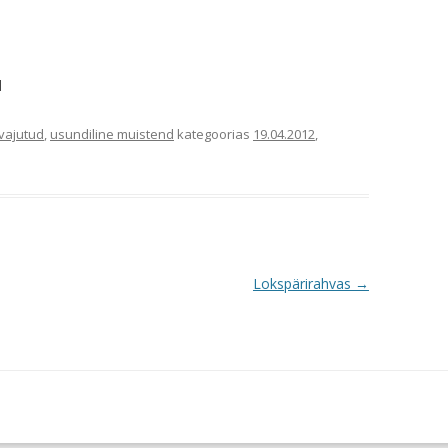
l
vajutud
,
usundiline muistend
kategoorias
19.04.2012
,
Lokspärirahvas
→