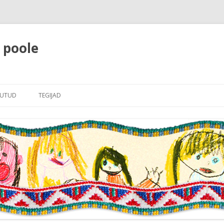
e poole
Liigu
sisu
JUTUD
TEGIJAD
juurde
LE
JUHATUS RAHVAJUTTUDELE
RI
LINE SISSEJUHATUS
AJUTTUDELE
JUTTUDE NIMEKIRI