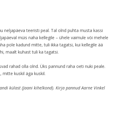
 neljapäeva teeristi peal. Tal olnd puhta musta kassi
japäeval müis naha kellegile – ühele vaimule vöi mehele
ha pole kadund mitte, tuli ikka tagatsi, kui kellegile ää
i, maalt kuhast tuli ka tagatsi.
svad rahad olla olnd. Üks pannund raha oeti nuki peale.
 mitte kuskil äga kuskil.
avandi külast (Jaani kihelkond). Kirja pannud Aarne Vinkel