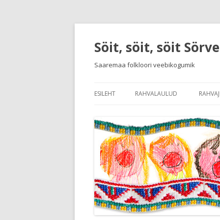
Söit, söit, söit Sörv
Saaremaa folkloori veebikogumik
ESILEHT
RAHVALAULUD
RAHVA
SISSEJUHATUS RAHVALAULUDE
SISSE
LAULUDE JA MÄNGUDE NIMEKI
KEELE
RAHV
RAHVA