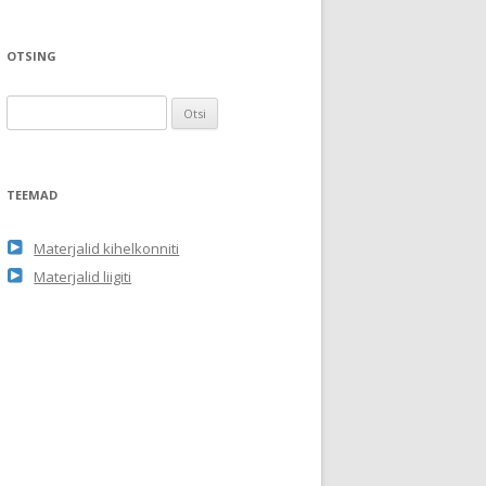
OTSING
O
t
s
i
TEEMAD
:
Materjalid kihelkonniti
Materjalid liigiti