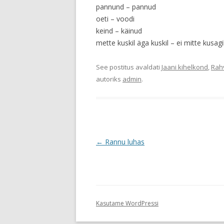
pannund – pannud
oeti – voodi
keind – käinud
mette kuskil äga kuskil – ei mitte kusagi
See postitus avaldati
Jaani kihelkond
,
Rah
autoriks
admin
.
Postituste
←
Rannu luhas
töölaud
Kasutame WordPressi