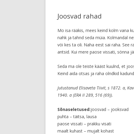
Joosvad rahad
Mo isa rääkis, mees keind kolm vana kuu
nahk ja tahnd seda müia. Kolmandal nel
vöi kes ta oli. Naha eest sai raha. See ra
antsid. Kui mere paose vissati, sönna jäh
Seda ma ole teiste kääst kuulnd, et joo
Keind aida otsas ja raha olndkid kadund,
Jutustanud Elisaveta Tiivit, s 1872. a, K
1940. a (ERA II 289, 516 (69)).
Sõnaseletused:
joosvad – jooksvad
puhta – täitsa, lausa
paose vissati – prakku visati
maalt kuhast – mujalt kohast