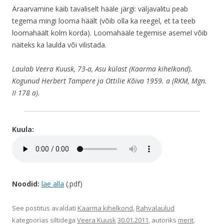
Äraarvamine käib tavaliselt hääle järgi: väljavalitu peab
tegema mingi looma häält (võib olla ka reegel, et ta teeb
loomahäält kolm korda). Loomahääle tegemise asemel võib
näiteks ka laulda või vilistada.
Laulab Veera Kuusk, 73-a, Asu külast (Kaarma kihelkond).
Kogunud Herbert Tampere ja Ottilie Kõiva 1959. a (RKM, Mgn.
II 178 a).
Kuula:
Noodid:
lae alla
(.pdf)
See postitus avaldati
Kaarma kihelkond
,
Rahvalaulud
kategoorias siltidega
Veera Kuusk
30.01.2011
, autoriks
merit
.