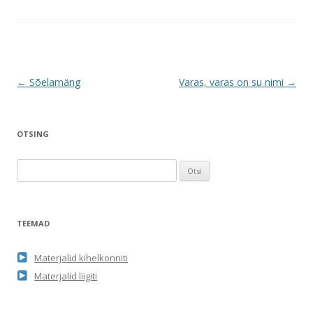
Postituste
←
Sõelamäng
Varas, varas on su nimi
→
töölaud
OTSING
O
t
s
i
TEEMAD
:
Materjalid kihelkonniti
Materjalid liigiti