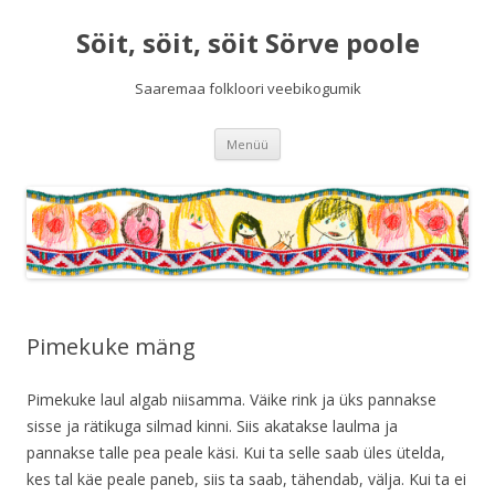
Söit, söit, söit Sörve poole
Saaremaa folkloori veebikogumik
Liigu
Menüü
sisu
juurde
Pimekuke mäng
Pimekuke laul algab niisamma. Väike rink ja üks pannakse
sisse ja rätikuga silmad kinni. Siis akatakse laulma ja
pannakse talle pea peale käsi. Kui ta selle saab üles ütelda,
kes tal käe peale paneb, siis ta saab, tähendab, välja. Kui ta ei