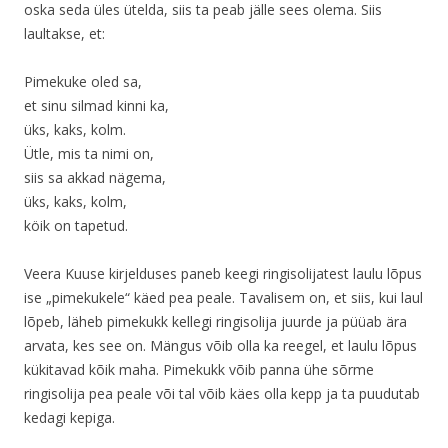
oska seda üles ütelda, siis ta peab jälle sees olema. Siis
laultakse, et:
Pimekuke oled sa,
et sinu silmad kinni ka,
üks, kaks, kolm.
Ütle, mis ta nimi on,
siis sa akkad nägema,
üks, kaks, kolm,
köik on tapetud.
Veera Kuuse kirjelduses paneb keegi ringisolijatest laulu lõpus
ise „pimekukele“ käed pea peale. Tavalisem on, et siis, kui laul
lõpeb, läheb pimekukk kellegi ringisolija juurde ja püüab ära
arvata, kes see on. Mängus võib olla ka reegel, et laulu lõpus
kükitavad kõik maha. Pimekukk võib panna ühe sõrme
ringisolija pea peale või tal võib käes olla kepp ja ta puudutab
kedagi kepiga.