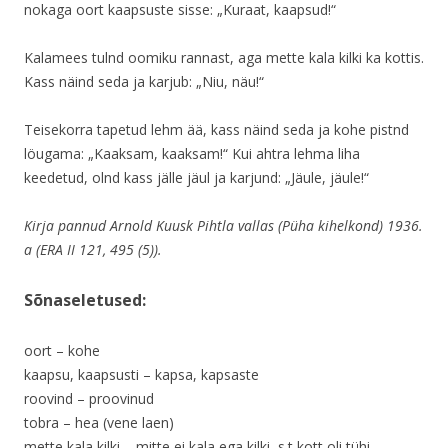
nokaga oort kaapsuste sisse: „Kuraat, kaapsud!“
Kalamees tulnd oomiku rannast, aga mette kala kilki ka kottis.
Kass näind seda ja karjub: „Niu, näu!“
Teisekorra tapetud lehm ää, kass näind seda ja kohe pistnd
löugama: „Kaaksam, kaaksam!“ Kui ahtra lehma liha
keedetud, olnd kass jälle jäul ja karjund: „Jäule, jäule!“
Kirja pannud Arnold Kuusk Pihtla vallas (Püha kihelkond) 1936.
a (ERA II 121, 495 (5)).
Sõnaseletused:
oort – kohe
kaapsu, kaapsusti – kapsa, kapsaste
roovind – proovinud
tobra – hea (vene laen)
mette kala kilki – mitte ei kala ega kilki, s.t kott oli tühi