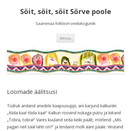
Söit, söit, söit Sörve poole
Saaremaa folkloori veebikogumik
Liigu
Menüü
sisu
juurde
Loomade äälitsusi
Tüdruk andand anedele kaapsusuppi, ani karjund kalkunile:
„Kiida kaa! Kiida kaa!“ Kalkun roovind nokaga putru ja kiitand
„Tobra, tobra!“ Vares kuuland seda keiki päält, mötlend: „Mis
pagan neil sääl lahti on?“ ja lendand molli ääre pääle. Virutand