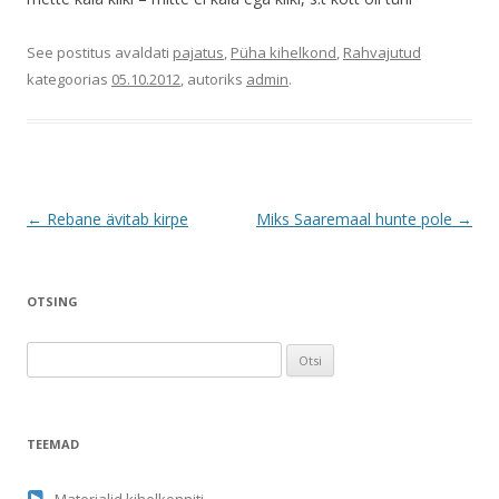
See postitus avaldati
pajatus
,
Püha kihelkond
,
Rahvajutud
kategoorias
05.10.2012
, autoriks
admin
.
Postituste
←
Rebane ävitab kirpe
Miks Saaremaal hunte pole
→
töölaud
OTSING
O
t
s
i
TEEMAD
: