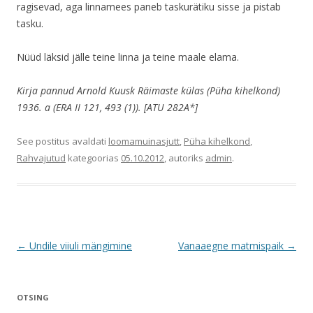
ragisevad, aga linnamees paneb taskurätiku sisse ja pistab
tasku.
Nüüd läksid jälle teine linna ja teine maale elama.
Kirja pannud Arnold Kuusk Räimaste külas (Püha kihelkond)
1936. a (ERA II 121, 493 (1)). [ATU 282A*]
See postitus avaldati
loomamuinasjutt
,
Püha kihelkond
,
Rahvajutud
kategoorias
05.10.2012
, autoriks
admin
.
Postituste
←
Undile viiuli mängimine
Vanaaegne matmispaik
→
töölaud
OTSING