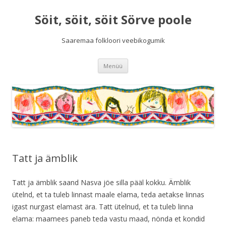
Söit, söit, söit Sörve poole
Saaremaa folkloori veebikogumik
Liigu
Menüü
sisu
juurde
Tatt ja ämblik
Tatt ja ämblik saand Nasva jöe silla pääl kokku. Ämblik
ütelnd, et ta tuleb linnast maale elama, teda aetakse linnas
igast nurgast elamast ära. Tatt ütelnud, et ta tuleb linna
elama: maamees paneb teda vastu maad, nönda et kondid