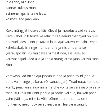
Riia linna, Riia linna
kantsel kukkus maha,
esimene laps ja teine laps,
kolmas, see jääb kinni.
Kaks mängijat hoiavad käsi üleval ja moodustavad värava.
Käte vahel võib hoida ka rätikut. Ülejäänud mängijad on rivis,
hoiavad käest kinni ja käivad laulu ajal väravatest läbi, tehes
kaheksakujulisi ringe – ümber ühe ja siis ümber teise
„väravaposti”. Kui lauldakse viimast rida, siis lasevad
väravasolijad käed alla ja keegi mängijatest jääb värava taha
kinni.
Väravasolijad on salaja jaotanud hea ja paha rollid (hea ja
paha vaim, ingel ja kurat või vanapagan). Teadmata, kumb on
kumb, peab kinnijääja minema ühe või teise väravasolija selja
taha. Kui kõik on kinni jäänud ja poole valinud, hakkab paha
vaim (rätikuga, mille ta võib sõlme keerata) enda omi
nuhtlema, need jooksevad eest ära. Hea vaim tantsib