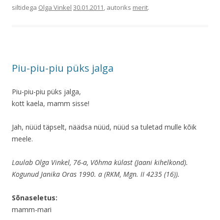
siltidega
Olga Vinkel
30.01.2011
, autoriks
merit
.
Piu-piu-piu püks jalga
Piu-piu-piu püks jalga,
kott kaela, mamm sisse!
Jah, nüüd täpselt, näädsa nüüd, nüüd sa tuletad mulle kõik
meele.
Laulab Olga Vinkel, 76-a, Võhma külast (Jaani kihelkond).
Kogunud Janika Oras 1990. a (RKM, Mgn. II 4235 (16)).
Sõnaseletus:
mamm-mari