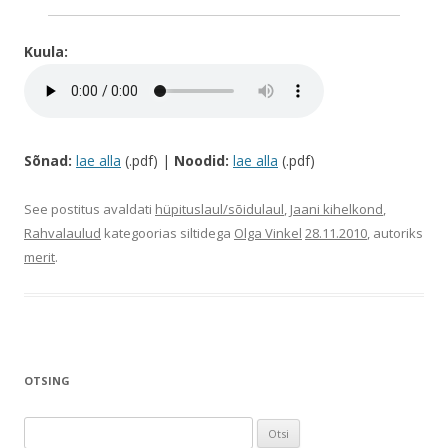
Kuula:
Sõnad:
lae alla
(.pdf) |
Noodid:
lae alla
(.pdf)
See postitus avaldati
hüpituslaul/sõidulaul
,
Jaani kihelkond
,
Rahvalaulud
kategoorias siltidega
Olga Vinkel
28.11.2010
, autoriks
merit
.
OTSING
O