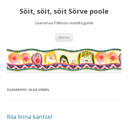
Söit, söit, söit Sörve poole
Saaremaa folkloori veebikogumik
Liigu
Menüü
sisu
juurde
SILDIARHIIV:
OLGA VINKEL
Riia linna kantsel