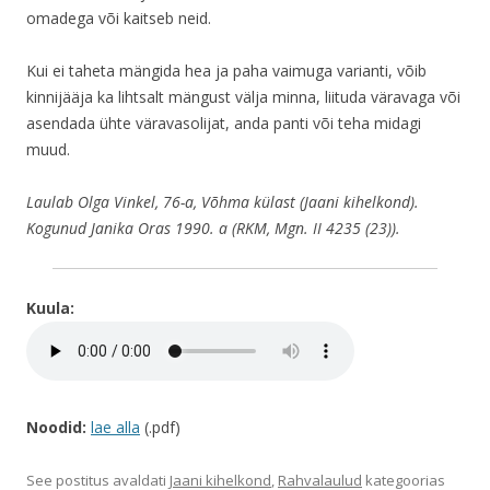
omadega või kaitseb neid.
Kui ei taheta mängida hea ja paha vaimuga varianti, võib
kinnijääja ka lihtsalt mängust välja minna, liituda väravaga või
asendada ühte väravasolijat, anda panti või teha midagi
muud.
Laulab Olga Vinkel, 76-a, Võhma külast (Jaani kihelkond).
Kogunud Janika Oras 1990. a (RKM, Mgn. II 4235 (23)).
Kuula:
Noodid:
lae alla
(.pdf)
See postitus avaldati
Jaani kihelkond
,
Rahvalaulud
kategoorias