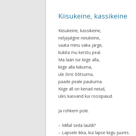
Kiisukeine, kassikeine
Kiisukeine, kassikeine,
neljajalgne neiukeine,
vaata minu vaka järge,
kükita mu kerstu peal.
Ma lään ise kiige alla,
kiige alla kiikuma,
üle õrre õõtsuma,
paade peale paukuma.
Kiige all on kenad neiud,
üles kasvand kui roosipaiud.
Ja rohkem pole.
– Millal seda lauldi?
– Lapsele ikka, kui lapse kiigu juures.