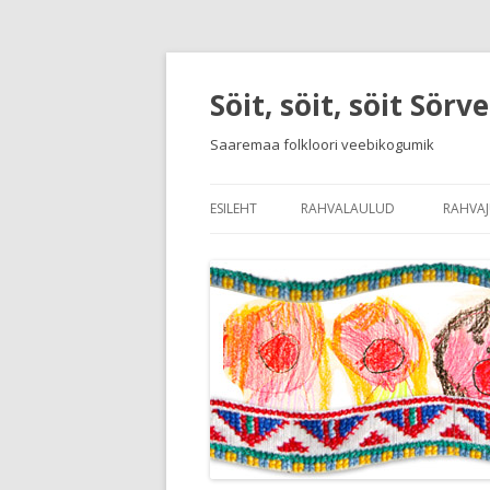
Söit, söit, söit Sörv
Saaremaa folkloori veebikogumik
ESILEHT
RAHVALAULUD
RAHVA
SISSEJUHATUS RAHVALAULUDE
SISSE
LAULUDE JA MÄNGUDE NIMEKI
KEELE
RAHV
RAHVA