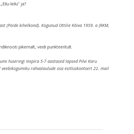
„Eilu-leilu” ja?
ülast (Pöide kihelkond). Kogunud Ottilie Kõiva 1959. a (RKM,
diknooti pikemalt, veidi punkteeritult.
mi huviringi Inspira 5-7 aastased lapsed Pilvi Karu
e“ veebikogumiku rahvalaulude osa esitluskontsert 22. mail