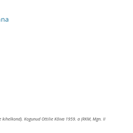
nna
e kihelkond). Kogunud Ottilie Kõiva 1959. a (RKM, Mgn. II