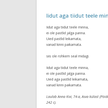
Iidut aga tiidut teele mi
Iidut aga tiidut teele minna,
ei ole pastlid jalga panna.
Uied pastlid leikamata,
vanad kinni paikamata.
siis ole rohkem seal midagi.
Iidut aga tiidut teele minna,
ei ole pastlid jalga panna.
Uied aga pastlid leikamata,
vanad kinni paikamata.
Laulab Anna Kivi, 74-a, Asva külast (Pöid
242 c).