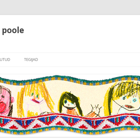
e poole
Liigu
sisu
JUTUD
TEGIJAD
juurde
LE
JUHATUS RAHVAJUTTUDELE
RI
LINE SISSEJUHATUS
AJUTTUDELE
JUTTUDE NIMEKIRI