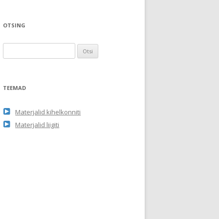
OTSING
O
t
s
i
TEEMAD
:
Materjalid kihelkonniti
Materjalid liigiti