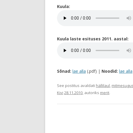
Kuula:
Kuula laste esituses 2011. aastal:
Sõnad:
lae alla
(.pdf) |
Noodid:
lae alla
See postitus avaldati
hällilaul
,
mitmesugus
Kivi
28.11.2010
, autoriks
merit
.