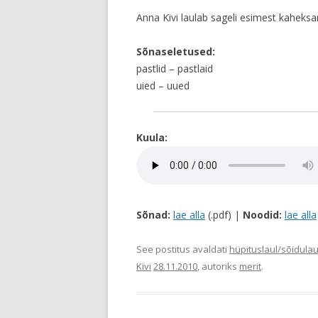
Anna Kivi laulab sageli esimest kaheksa
Sõnaseletused:
pastlid – pastlaid
uied – uued
Kuula:
Sõnad:
lae alla
(.pdf) |
Noodid:
lae alla
See postitus avaldati
hüpituslaul/sõidulau
Kivi
28.11.2010
, autoriks
merit
.