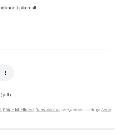
ndiknooti pikemalt.
(.pdf)
l
,
Pöide kihelkond
,
Rahvalaulud
kategoorias siltidega
Anna