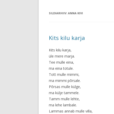
SILDIARHIIV:
ANNA KIVI
Kits kilu karja
Kits kilu karja,
üle mere marja.
Tee mulle eina,
ma eina totule.
Tott mulle mimmi,
ma mimmi põrsale.
Põrsas mulle külge,
ma külje tammele.
Tamm mulle lehte,
ma lehe lambale.
Lammas annab mulle villa,