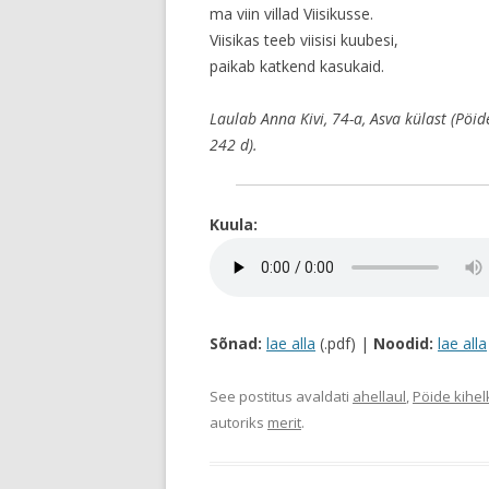
ma viin villad Viisikusse.
Viisikas teeb viisisi kuubesi,
paikab katkend kasukaid.
Laulab Anna Kivi, 74-a, Asva külast (Pöid
242 d).
Kuula:
Sõnad:
lae alla
(.pdf) |
Noodid:
lae alla
See postitus avaldati
ahellaul
,
Pöide kihe
autoriks
merit
.