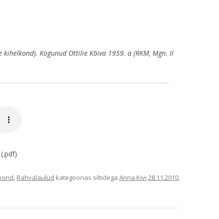
e kihelkond). Kogunud Ottilie Kõiva 1959. a (RKM, Mgn. II
(.pdf)
lkond
,
Rahvalaulud
kategoorias siltidega
Anna Kivi
28.11.2010
,