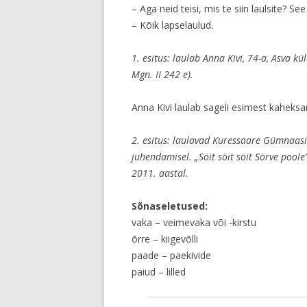
– Aga neid teisi, mis te siin laulsite? See 
– Kõik lapselaulud.
1. esitus: laulab Anna Kivi, 74-a, Asva k
Mgn. II 242 e).
Anna Kivi laulab sageli esimest kaheksan
2. esitus: laulavad Kuressaare Gümnaasiu
juhendamisel. „Söit söit söit Sörve pool
2011. aastal.
Sõnaseletused:
vaka – veimevaka või -kirstu
õrre – kiigevõlli
paade – paekivide
paiud – lilled