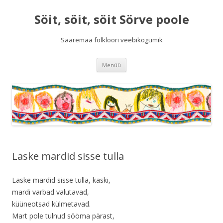
Söit, söit, söit Sörve poole
Saaremaa folkloori veebikogumik
Liigu
Menüü
sisu
juurde
Laske mardid sisse tulla
Laske mardid sisse tulla, kaski,
mardi varbad valutavad,
küüneotsad külmetavad.
Mart pole tulnud sööma pärast,