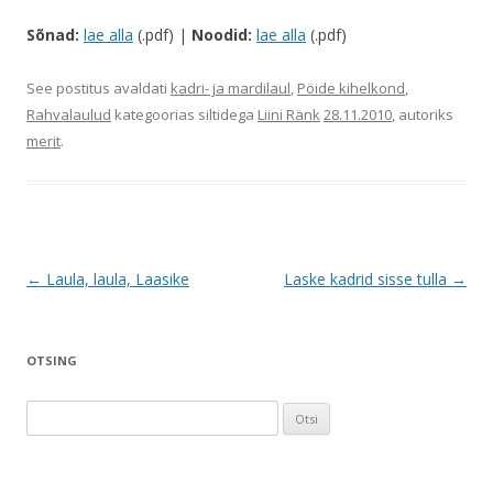
Sõnad:
lae alla
(.pdf) |
Noodid:
lae alla
(.pdf)
See postitus avaldati
kadri- ja mardilaul
,
Pöide kihelkond
,
Rahvalaulud
kategoorias siltidega
Liini Ränk
28.11.2010
, autoriks
merit
.
Postituste
←
Laula, laula, Laasike
Laske kadrid sisse tulla
→
töölaud
OTSING
O
t
s