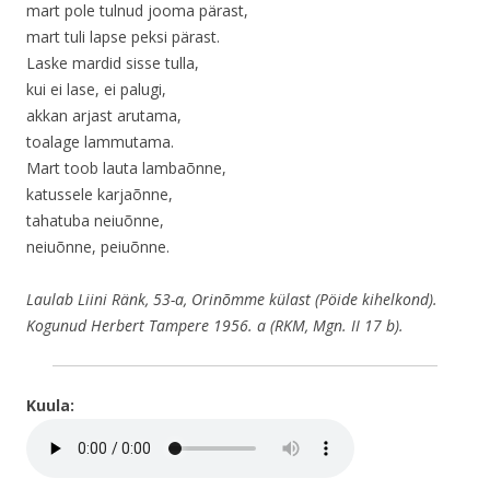
mart pole tulnud jooma pärast,
mart tuli lapse peksi pärast.
Laske mardid sisse tulla,
kui ei lase, ei palugi,
akkan arjast arutama,
toalage lammutama.
Mart toob lauta lambaõnne,
katussele karjaõnne,
tahatuba neiuõnne,
neiuõnne, peiuõnne.
Laulab Liini Ränk, 53-a, Orinõmme külast (Pöide kihelkond).
Kogunud Herbert Tampere 1956. a (RKM, Mgn. II 17 b).
Kuula: