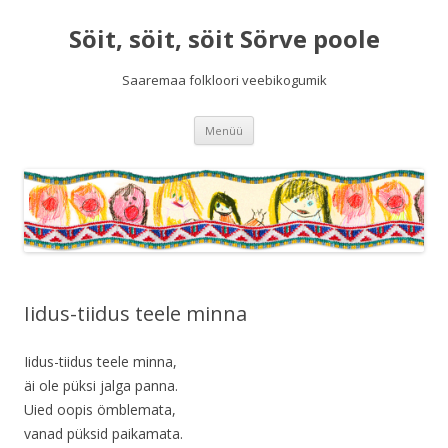
Söit, söit, söit Sörve poole
Saaremaa folkloori veebikogumik
Liigu
Menüü
sisu
juurde
Iidus-tiidus teele minna
Iidus-tiidus teele minna,
äi ole püksi jalga panna.
Uied oopis ömblemata,
vanad püksid paikamata.