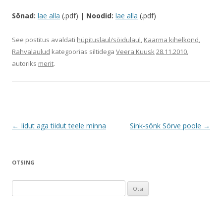
Sõnad:
lae alla
(.pdf) |
Noodid:
lae alla
(.pdf)
See postitus avaldati
hüpituslaul/sõidulaul
,
Kaarma kihelkond
,
Rahvalaulud
kategoorias siltidega
Veera Kuusk
28.11.2010
,
autoriks
merit
.
Postituste
←
Iidut aga tiidut teele minna
Sink-sönk Sörve poole
→
töölaud
OTSING
O
t
s