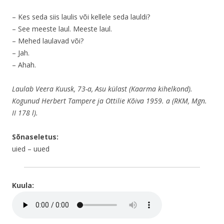
– Kes seda siis laulis või kellele seda lauldi?
– See meeste laul. Meeste laul.
– Mehed laulavad või?
– Jah.
– Ahah.
Laulab Veera Kuusk, 73-a, Asu külast (Kaarma kihelkond).
Kogunud Herbert Tampere ja Ottilie Kõiva 1959. a (RKM, Mgn.
II 178 l).
Sõnaseletus:
uied – uued
Kuula: