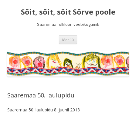
Söit, söit, söit Sörve poole
Saaremaa folkloori veebikogumik
Liigu
Menüü
sisu
juurde
Saaremaa 50. laulupidu
Saaremaa 50. laulupidu 8. juunil 2013