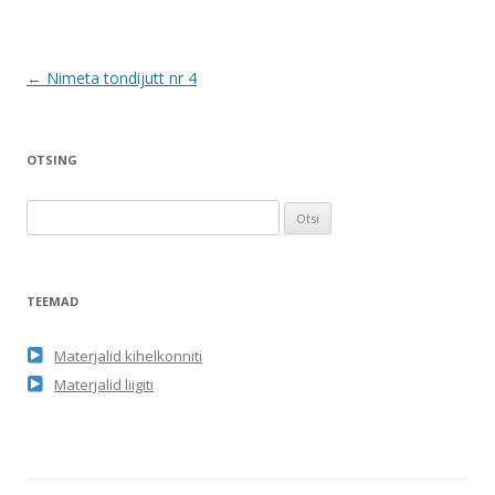
Postituste
←
Nimeta tondijutt nr 4
töölaud
OTSING
O
t
s
i
TEEMAD
:
Materjalid kihelkonniti
Materjalid liigiti