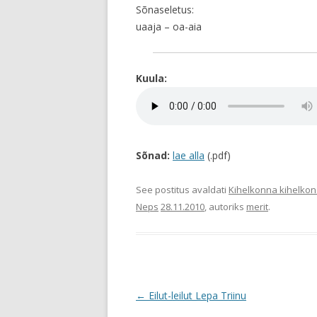
Sõnaseletus:
uaaja – oa-aia
Kuula:
Sõnad:
lae alla
(.pdf)
See postitus avaldati
Kihelkonna kihelko
Neps
28.11.2010
, autoriks
merit
.
Postituste
←
Eilut-leilut Lepa Triinu
töölaud