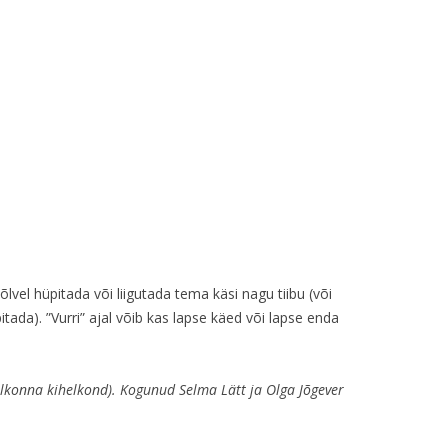
õlvel hüpitada või liigutada tema käsi nagu tiibu (või
pitada). ”Vurri” ajal võib kas lapse käed või lapse enda
elkonna kihelkond). Kogunud Selma Lätt ja Olga Jõgever