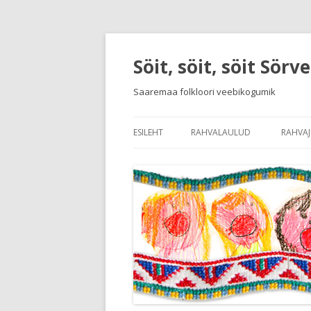
Söit, söit, söit Sörv
Saaremaa folkloori veebikogumik
ESILEHT
RAHVALAULUD
RAHVA
SISSEJUHATUS RAHVALAULUDE
SISSE
LAULUDE JA MÄNGUDE NIMEKI
KEELE
RAHV
RAHVA