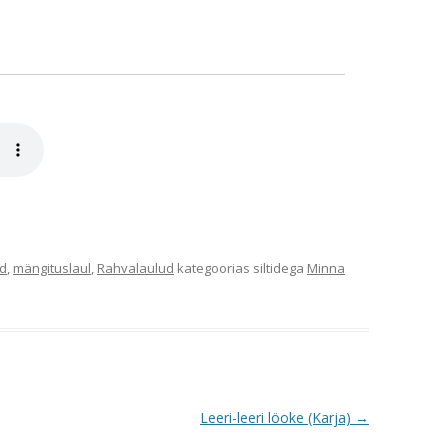
nd
,
mängituslaul
,
Rahvalaulud
kategoorias siltidega
Minna
Leeri-leeri löoke (Karja)
→