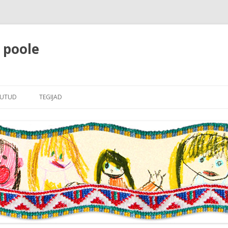
e poole
Liigu
sisu
JUTUD
TEGIJAD
juurde
LE
JUHATUS RAHVAJUTTUDELE
RI
LINE SISSEJUHATUS
AJUTTUDELE
JUTTUDE NIMEKIRI