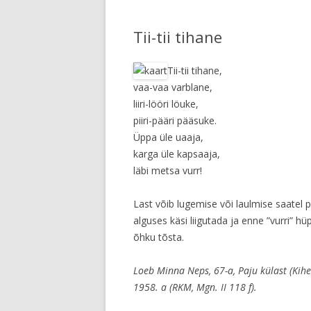
Tii-tii tihane
Tii-tii tihane,
vaa-vaa varblane,
liiri-lööri löuke,
piiri-pääri pääsuke.
Üppa üle uaaja,
karga üle kapsaaja,
läbi metsa vurr!
Last võib lugemise või laulmise saatel p
alguses käsi liigutada ja enne ”vurri” hü
õhku tõsta.
Loeb Minna Neps, 67-a, Paju külast (Kih
1958. a (RKM, Mgn. II 118 f).