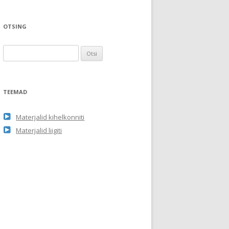
OTSING
O
t
s
i
TEEMAD
:
Materjalid kihelkonniti
Materjalid liigiti